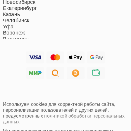
Новосибирск
Екатеринбург
Казань
Челябинск
Уфа
Воронеж
Волгоград
Барнаул
Ижевск
Тольятти
Ярославль
Саратов
Хабаровск
Томск
Тюмень
Иркутск
Самара
Используем cookies для корректной работы сайта,
Омск
персонализации пользователей и других целей,
Красноярск
предусмотренных
политикой обработки персональных
Пермь
данных
Ульяновск