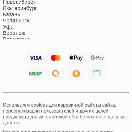
Новосибирск
Екатеринбург
Казань
Челябинск
Уфа
Воронеж
Волгоград
Барнаул
Ижевск
Тольятти
Ярославль
Саратов
Хабаровск
Томск
Тюмень
Иркутск
Самара
Используем cookies для корректной работы сайта,
Омск
персонализации пользователей и других целей,
Красноярск
предусмотренных
политикой обработки персональных
Пермь
данных
Ульяновск