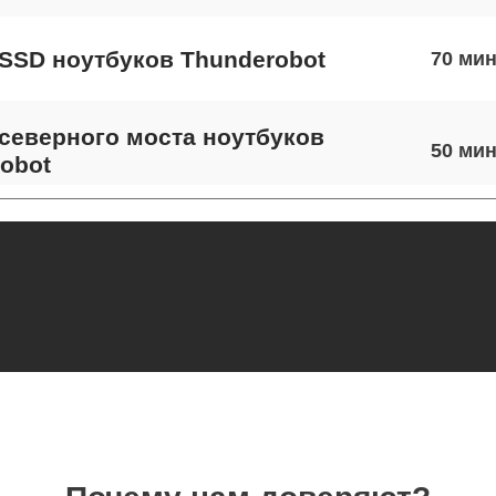
SSD ноутбуков Thunderobot
70
северного моста ноутбуков
50
obot
экрана ноутбуков Thunderobot
70
 шлейфа матрицы ноутбуков
90
obot
термопасты ноутбуков Thunderobot
110