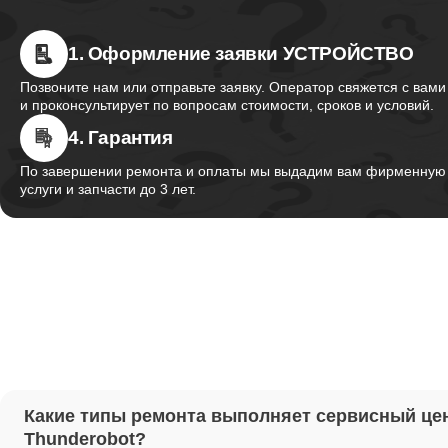
1. Оформление заявки УСТРОЙСТВО
Ремонт 
Thunder
Позвоните нам или отправьте заявку. Оператор свяжется с вами
и проконсультирует по вопросам стоимости, сроков и условий.
4. Гарантия
Ремонт 
Thunder
По завершении ремонта и оплаты мы выдадим вам фирменную г
услуги и запчасти до 3 лет.
Ремонт 
Thunder
Настрой
Ремонт 
Какие типы ремонта выполняет сервисный це
Thunder
Thunderobot?