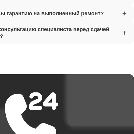
вы гарантию на выполненный ремонт?
от 1620
консультацию специалиста перед сдачей
т?
от 1170
от 1500
от 3700
от 1950