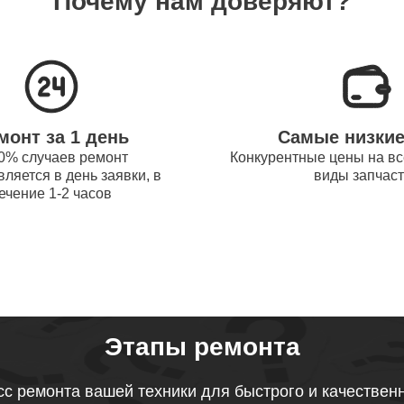
Почему нам доверяют?
системы охлаждения ноутбуков
80
obot
процессора ноутбуков Thunderobot
40
монт за 1 день
Самые низки
оперативной памяти ноутбуков
0% случаев ремонт
Конкурентные цены на вс
90
ляется в день заявки, в
виды запчас
obot
ечение 1-2 часов
микрофона ноутбуков Thunderobot
50
звуковой карты ноутбуков
100
obot
Этапы ремонта
тачпада ноутбуков Thunderobot
с ремонта вашей техники для быстрого и качествен
100