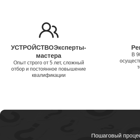
Ремонт 
Thunder
Ремонт 
УСТРОЙСТВОЭксперты-
Ре
Ремонт 
В 9
мастера
осуществ
Thunder
Опыт строго от 5 лет, сложный
т
отбор и постоянное повышение
квалификации
Ремонт 
Ремонт 
Thunder
Ремонт 
Пошаговый процес