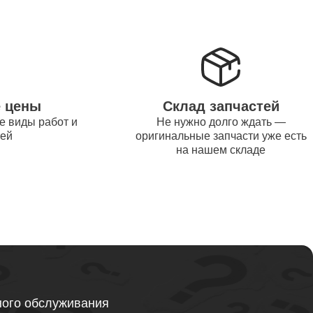
от 1200
от 1500
е цены
Склад запчастей
е виды работ и
Не нужно долго ждать —
от 995
тей
оригинальные запчасти уже есть
на нашем складе
от 2600
от 1595
ного обслуживания
от 1130