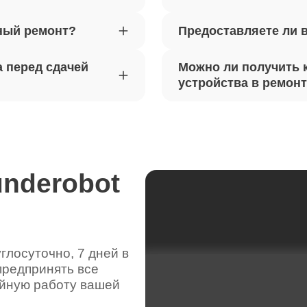
ный ремонт?
Предоставляете ли 
вебкамеры ноутбуков Thunderobot
70
 перед сдачей
Можно ли получить 
ка драйверов ноутбуков
устройства в ремон
120
obot
жесткого диска ноутбуков
80
obot
underobot
цепей питания ноутбуков
50
obot
лосуточно, 7 дней в
предпринять все
видеокарты ноутбуков Thunderobot
110
ойную работу вашей