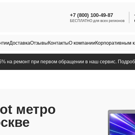
+7 (800) 100-49-87
БЕСПЛАТНО для всех регионов
нтии
Доставка
Отзывы
Контакты
О компании
Корпоративным 
25% на ремонт при первом обращении в наш сервис. Подробн
ot метро
оскве