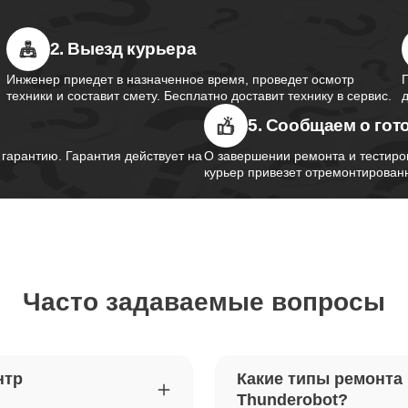
2. Выезд курьера
южного моста ноутбуков
70
obot
Инженер приедет в назначенное время, проведет осмотр
техники и составит смету. Бесплатно доставит технику в сервис.
5. Сообщаем о гот
контроллера питания ноутбуков
120
obot
арантию. Гарантия действует на
О завершении ремонта и тестиро
курьер привезет отремонтированн
шим-контроллера ноутбуков
90
obot
Часто задаваемые вопросы
ка Wi-Fi ноутбуков Thunderobot
90
петель крышки ноутбуков
70
нтр
Какие типы ремонта
obot
Thunderobot?