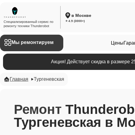
в Москве
⭐ 4.9 (3000+)
Специализированный сервис по
ремонту техники Thunderobot
Мы ремонтируем
Цены
Гара
Акция! Действует скидка в размере 
Главная
Тургеневская
Ремонт
Thunderob
Тургеневская в М