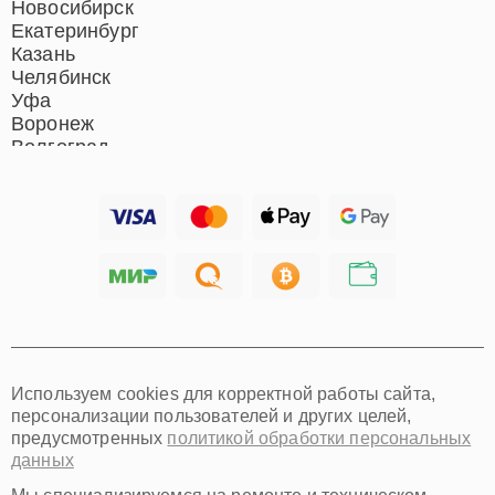
Новосибирск
Екатеринбург
Казань
Челябинск
Уфа
Воронеж
Волгоград
Барнаул
Ижевск
Тольятти
Ярославль
Саратов
Хабаровск
Томск
Тюмень
Иркутск
Самара
Используем cookies для корректной работы сайта,
Омск
персонализации пользователей и других целей,
Красноярск
предусмотренных
политикой обработки персональных
Пермь
данных
Ульяновск