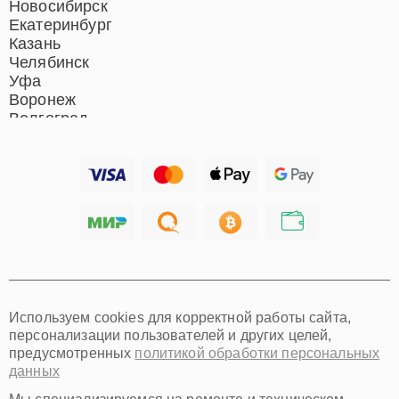
Новосибирск
Екатеринбург
Казань
Челябинск
Уфа
Воронеж
Волгоград
Барнаул
Ижевск
Тольятти
Ярославль
Саратов
Хабаровск
Томск
Тюмень
Иркутск
Самара
Используем cookies для корректной работы сайта,
Омск
персонализации пользователей и других целей,
Красноярск
предусмотренных
политикой обработки персональных
Пермь
данных
Ульяновск