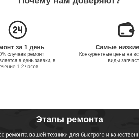
Почему нам доверяют?
системы охлаждения ноутбуков
100
obot
процессора ноутбуков Thunderobot
90
монт за 1 день
Самые низки
оперативной памяти ноутбуков
0% случаев ремонт
Конкурентные цены на вс
100
ляется в день заявки, в
виды запчас
obot
ечение 1-2 часов
микрофона ноутбуков Thunderobot
40
звуковой карты ноутбуков
90
obot
Этапы ремонта
тачпада ноутбуков Thunderobot
с ремонта вашей техники для быстрого и качествен
90