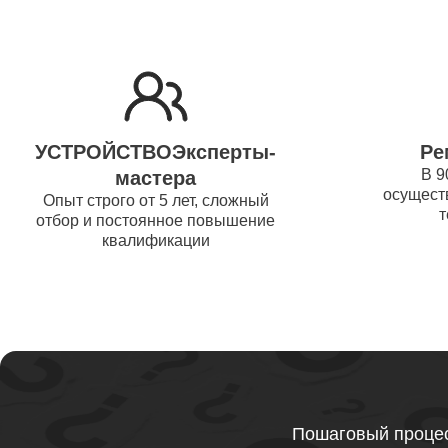
Ремонт 
Thunder
Ремонт 
УСТРОЙСТВОЭксперты-
Ре
Ремонт 
В 9
мастера
осуществ
Thunder
Опыт строго от 5 лет, сложный
т
отбор и постоянное повышение
квалификации
Ремонт 
Ремонт 
Thunder
Ремонт 
Пошаговый процес