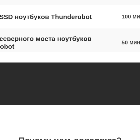
SSD ноутбуков Thunderobot
100
северного моста ноутбуков
50
obot
экрана ноутбуков Thunderobot
70
 шлейфа матрицы ноутбуков
50
obot
термопасты ноутбуков Thunderobot
40