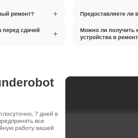
ный ремонт?
Предоставляете ли 
вебкамеры ноутбуков Thunderobot
80
 перед сдачей
Можно ли получить 
ка драйверов ноутбуков
устройства в ремон
100
obot
жесткого диска ноутбуков
110
obot
underobot
цепей питания ноутбуков
110
obot
лосуточно, 7 дней в
предпринять все
видеокарты ноутбуков Thunderobot
70
ойную работу вашей