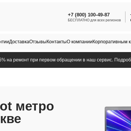
+7 (800) 100-49-87
БЕСПЛАТНО для всех регионов
нтии
Доставка
Отзывы
Контакты
О компании
Корпоративным 
25% на ремонт при первом обращении в наш сервис. Подробн
ot метро
кве