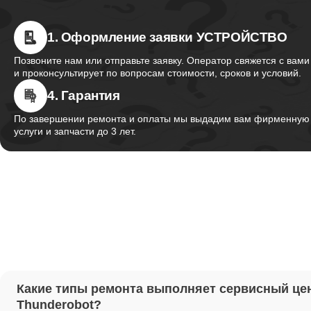
1. Оформление заявки УСТРОЙСТВО
Ремонт 
Thunder
Позвоните нам или отправьте заявку. Оператор свяжется с вами
и проконсультирует по вопросам стоимости, сроков и условий.
4. Гарантия
Ремонт 
Thunder
По завершении ремонта и оплаты мы выдадим вам фирменную г
услуги и запчасти до 3 лет.
Ремонт 
Thunder
Настрой
Ремонт 
Какие типы ремонта выполняет сервисный це
Thunder
Thunderobot?