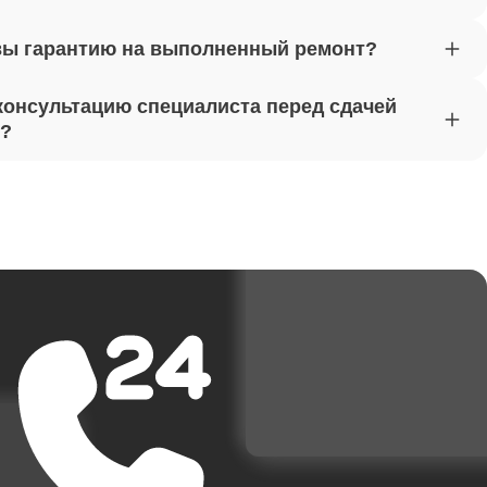
вы гарантию на выполненный ремонт?
от 1620
консультацию специалиста перед сдачей
т?
от 1170
от 1500
от 3700
от 1950