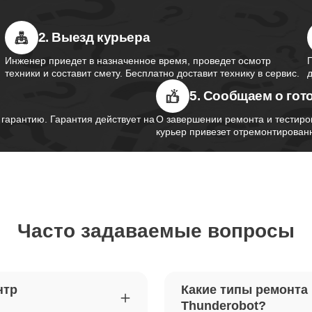
2. Выезд курьера
южного моста ноутбуков
90
obot
Инженер приедет в назначенное время, проведет осмотр
техники и составит смету. Бесплатно доставит технику в сервис.
5. Сообщаем о гот
контроллера питания ноутбуков
80
obot
арантию. Гарантия действует на
О завершении ремонта и тестиро
курьер привезет отремонтированн
шим-контроллера ноутбуков
120
obot
Часто задаваемые вопросы
ка Wi-Fi ноутбуков Thunderobot
90
петель крышки ноутбуков
80
нтр
Какие типы ремонта
obot
Thunderobot?