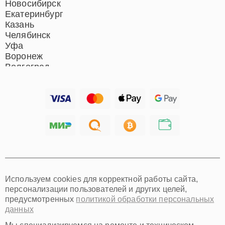
Новосибирск
Екатеринбург
Казань
Челябинск
Уфа
Воронеж
Волгоград
Барнаул
Ижевск
Тольятти
Ярославль
Саратов
Хабаровск
Томск
Тюмень
Иркутск
Самара
Используем cookies для корректной работы сайта,
Омск
персонализации пользователей и других целей,
Красноярск
предусмотренных
политикой обработки персональных
Пермь
данных
Ульяновск