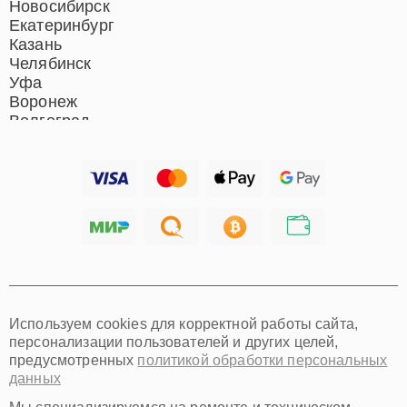
Новосибирск
Екатеринбург
Казань
Челябинск
Уфа
Воронеж
Волгоград
Барнаул
Ижевск
Тольятти
Ярославль
Саратов
Хабаровск
Томск
Тюмень
Иркутск
Самара
Используем cookies для корректной работы сайта,
Омск
персонализации пользователей и других целей,
Красноярск
предусмотренных
политикой обработки персональных
Пермь
данных
Ульяновск