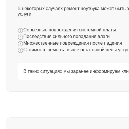
Ремонт южного моста Thunderobot
В некоторых случаях ремонт ноутбука может быть 
услуги.
Ремонт USB порта Thunderobot
Серьёзные повреждения системной платы
Последствия сильного попадания влаги
Множественные повреждения после падения
Ремонт тачпада Thunderobot
Стоимость ремонта выше остаточной цены устр
Ремонт звуковой карты Thunderobot
В таких ситуациях мы заранее информируем кли
Ремонт микрофона Thunderobot
Ремонт оперативной памяти
Thunderobot