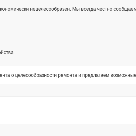
80 мин
экономически нецелесообразен. Мы всегда честно сообщаем
60 мин
80 мин
ойства
60 мин
ента о целесообразности ремонта и предлагаем возможные
120 мин
60 мин