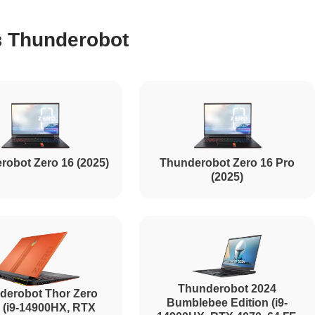
 Thunderobot
1195
620
990
robot Zero 16 (2025)
Thunderobot Zero 16 Pro
(2025)
1045
1800
Thunderobot 2024
derobot Thor Zero
Bumblebee Edition (i9-
 (i9-14900HX, RTX