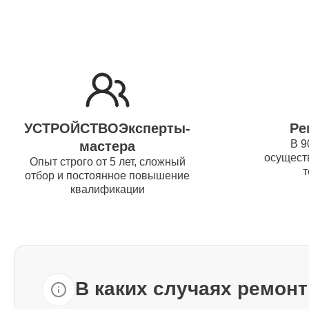
Ремонт жесткого диска Thunderobot
Установка драйверов Thunderobot
Ремонт вебкамеры Thunderobot
УСТРОЙСТВОЭксперты-
Ре
В 9
мастера
осуществ
Ремонт петель крышки Thunderobot
Опыт строго от 5 лет, сложный
т
отбор и постоянное повышение
квалификации
Настройка Wi-Fi Thunderobot
Ремонт шим-контроллера
Thunderobot
В каких случаях ремон