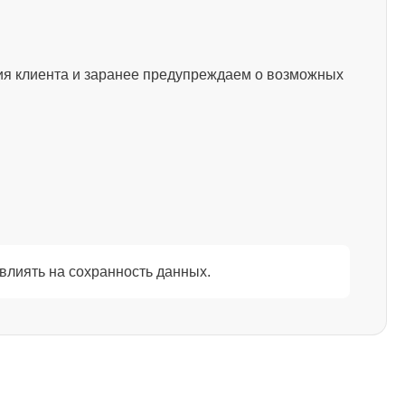
1500
ия клиента и заранее предупреждаем о возможных
1200
845
1290
влиять на сохранность данных.
1460
2750