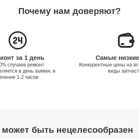
60 мин
Почему нам доверяют?
80 мин
60 мин
монт за 1 день
Самые низки
0% случаев ремонт
Конкурентные цены на вс
ляется в день заявки, в
виды запчас
100 мин
ечение 1-2 часов
80 мин
60 мин
т может быть нецелесообразен