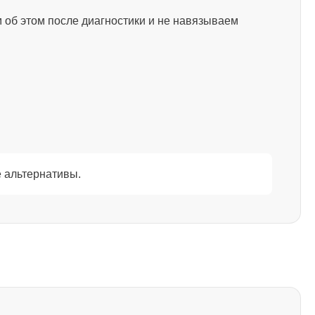
2750
 об этом после диагностики и не навязываем
1595
1130
1595
 альтернативы.
2600
995