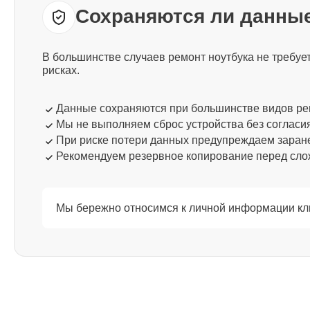
Сохраняются ли данные
Ремонт процессора Thunderobot
В большинстве случаев ремонт ноутбука не требу
Ремонт системы охлаждения
рисках.
Thunderobot
Данные сохраняются при большинстве видов р
Мы не выполняем сброс устройства без согласи
Ремонт термопасты Thunderobot
При риске потери данных предупреждаем заран
Рекомендуем резервное копирование перед сл
Ремонт шлейфа матрицы
Thunderobot
Мы бережно относимся к личной информации кли
Ремонт экрана Thunderobot
Ремонт северного моста Thunderobot