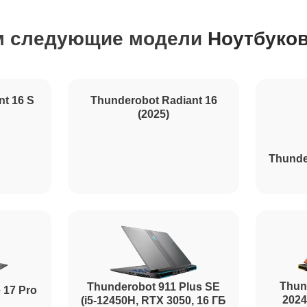
м следующие модели
Ноутбуков
30 мин
60 мин
nt 16 S
Thunderobot Radiant 16
(2025)
120 мин
Thunde
100 мин
120 мин
Thun
Thunderobot 911 Plus SE
 17 Pro
2024
(i5-12450H, RTX 3050, 16 ГБ