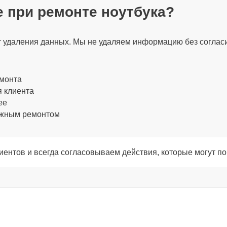
 при ремонте ноутбука?
30 мин
ет удаления данных. Мы не удаляем информацию без соглас
120 мин
емонта
я клиента
120 мин
ее
ожным ремонтом
60 мин
ентов и всегда согласовываем действия, которые могут по
60 мин
30 мин