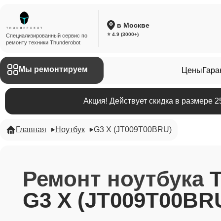
в Москве
⭐ 4.9 (3000+)
Специализированный сервис по
ремонту техники Thunderobot
Мы ремонтируем
Цены
Гара
Акция! Действует скидка в размере 
Главная
Ноутбук
G3 X (JT009T00BRU)
Ремонт ноутбука
G3 X (JT009T00BR