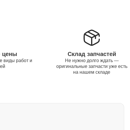
1500
1170
1620
е цены
Склад запчастей
е виды работ и
Не нужно долго ждать —
тей
оригинальные запчасти уже есть
1045
на нашем складе
1260
2700