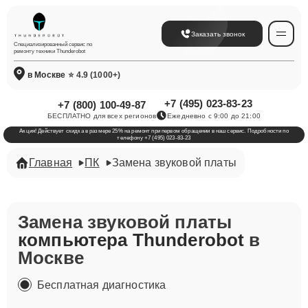
Заказать звонок
Специализированный сервис по
ремонту техники Thunderobot
в Москве
⭐ 4.9 (1000+)
+7 (495) 023-83-23
+7 (800) 100-49-87
БЕСПЛАТНО для всех регионов
Ежедневно с 9:00 до 21:00
Акция! Действует скидка в размере 25% на ремонт при первом обращении в наш сервис. Подробности по
телефону +7 (495) 023-83-23
Главная
ПК
Замена звуковой платы
Замена звуковой платы
компьютера Thunderobot
в
Москве
Бесплатная диагностика