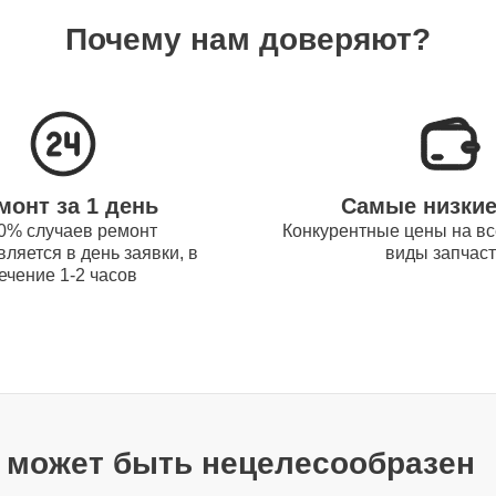
80 мин
Почему нам доверяют?
120 мин
30 мин
монт за 1 день
Самые низки
0% случаев ремонт
Конкурентные цены на вс
ляется в день заявки, в
виды запчас
30 мин
ечение 1-2 часов
80 мин
80 мин
т может быть нецелесообразен