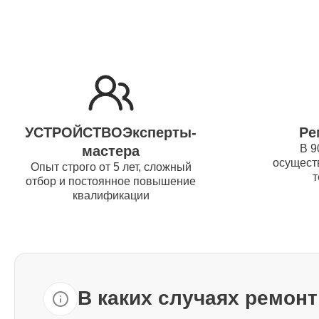
Ремонт жесткого диска Thunderobot
Установка драйверов Thunderobot
Ремонт вебкамеры Thunderobot
УСТРОЙСТВОЭксперты-
Ре
В 9
мастера
осуществ
Ремонт петель крышки Thunderobot
Опыт строго от 5 лет, сложный
т
отбор и постоянное повышение
квалификации
Настройка Wi-Fi Thunderobot
Ремонт шим-контроллера
Thunderobot
В каких случаях ремон