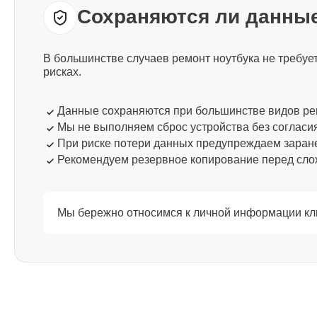
Сохраняются ли данные
Ремонт процессора Thunderobot
В большинстве случаев ремонт ноутбука не требу
Ремонт системы охлаждения
рисках.
Thunderobot
Данные сохраняются при большинстве видов р
Мы не выполняем сброс устройства без согласи
Ремонт термопасты Thunderobot
При риске потери данных предупреждаем заран
Рекомендуем резервное копирование перед сл
Ремонт шлейфа матрицы
Thunderobot
Мы бережно относимся к личной информации кли
Ремонт экрана Thunderobot
Ремонт северного моста Thunderobot