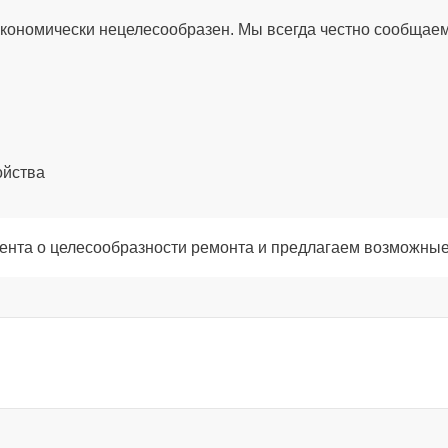
100 мин
экономически нецелесообразен. Мы всегда честно сообщаем
30 мин
120 мин
ойства
60 мин
ента о целесообразности ремонта и предлагаем возможные
60 мин
60 мин