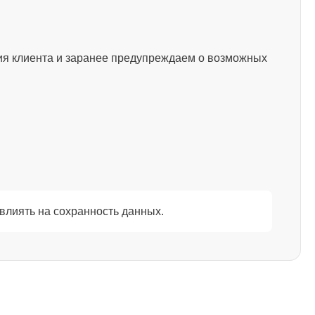
1500
ия клиента и заранее предупреждаем о возможных
1200
845
1290
влиять на сохранность данных.
1460
2750