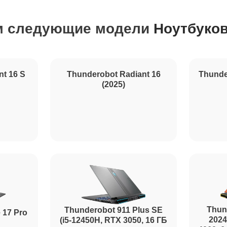
м следующие модели
Ноутбуков
80 мин
120 мин
Thunderobot Radiant 16
Thunde
(2025)
60 мин
nt 16 S
80 мин
60 мин
Thun
Thunderobot 911 Plus SE
 17 Pro
2024
(i5-12450H, RTX 3050, 16 ГБ