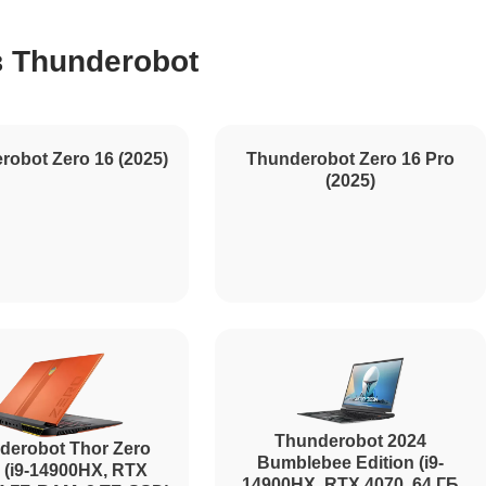
 Thunderobot
1195
620
robot Zero 16 (2025)
990
Thunderobot Zero 16 Pro
(2025)
1045
1800
Thunderobot 2024
derobot Thor Zero
Bumblebee Edition (i9-
 (i9-14900HX, RTX