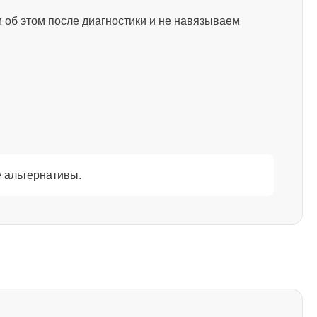
2750
 об этом после диагностики и не навязываем
1595
1130
1595
 альтернативы.
2600
995