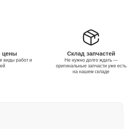
1500
1170
1620
е цены
Склад запчастей
е виды работ и
Не нужно долго ждать —
тей
оригинальные запчасти уже есть
1045
на нашем складе
1260
2700