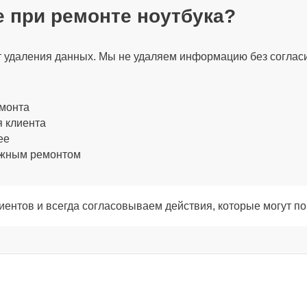
 при ремонте ноутбука?
30 мин
ет удаления данных. Мы не удаляем информацию без соглас
120 мин
емонта
я клиента
120 мин
ее
ожным ремонтом
120 мин
ентов и всегда согласовываем действия, которые могут по
100 мин
100 мин