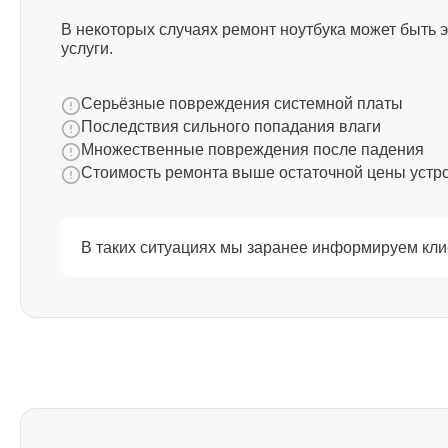
Ремонт южного моста Thunderobot
В некоторых случаях ремонт ноутбука может быть 
услуги.
Ремонт USB порта Thunderobot
Серьёзные повреждения системной платы
Последствия сильного попадания влаги
Множественные повреждения после падения
Ремонт тачпада Thunderobot
Стоимость ремонта выше остаточной цены устр
Ремонт звуковой карты Thunderobot
В таких ситуациях мы заранее информируем кли
Ремонт микрофона Thunderobot
Ремонт оперативной памяти
Thunderobot