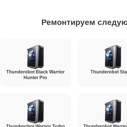
Ремонт HDD (замена жёсткого диска)
Ремонтируем следу
Ремонт блока питания
Ремонт звуковой платы
Thunderobot Black Warrior
Thunderobot Sta
Hunter Pro
Thunderobot Warrior Turbo
Thunderobot Warrio