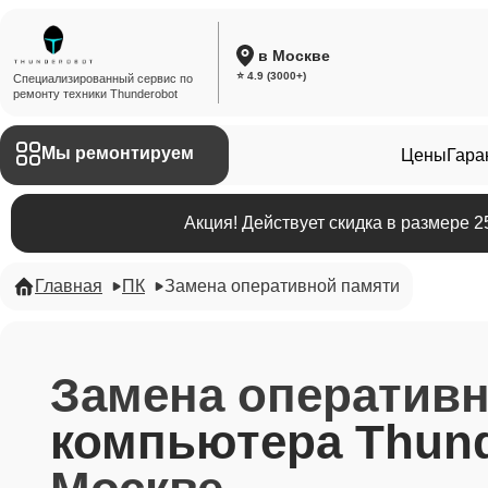
в Москве
⭐ 4.9 (3000+)
Специализированный сервис по
ремонту техники Thunderobot
Мы ремонтируем
Цены
Гара
Акция! Действует скидка в размере 
Главная
ПК
Замена оперативной памяти
Замена оператив
компьютера Thund