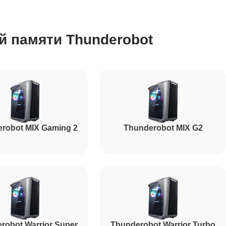
450
й памяти Thunderobot
350
700
robot MIX Gaming 2
Thunderobot MIX G2
robot Warrior Super
Thunderobot Warrior Turbo