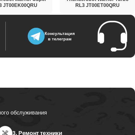
3 JT00EK00QRU
RL3 JT00ET00QRU
Консультация
в телеграм
ного обслуживания
3. Ремонт техники