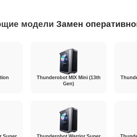
от 120 минут
ющие модели
Замен оперативно
от 120 минут
от 60 минут
tion
Thunderobot MIX Mini (13th
Thunde
Gen)
r Super
Thunderobot Warrior Super
Thunde