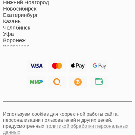
Нижний Новгород
Новосибирск
Екатеринбург
Казань
Челябинск
Уфа
Воронеж
Волгоград
Барнаул
Ижевск
Тольятти
Ярославль
Саратов
Хабаровск
Томск
Тюмень
Иркутск
Самара
Используем cookies для корректной работы сайта,
Омск
персонализации пользователей и других целей,
Красноярск
предусмотренных
политикой обработки персональных
Пермь
данных