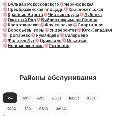
Бульвар Рокоссовского
Черкизовская
Преображенская площадь
Красносельская
Красные Ворота
Чистые пруды
Лубянка
Охотный Ряд
Библиотека имени Ленина
Кропоткинская
Фрунзенская
Спортивная
Воробьёвы горы
Университет
Юго-Западная
Тропарёво
Румянцево
Саларьево
Филатов Луг
Прокшино
Ольховая
Новомосковская
Потапово
Районы обслуживания
ВАО
ЦАО
САО
СВАО
ЮВАО
ЮАО
ЮЗАО
ЗАО
СЗАО
ЗелАО