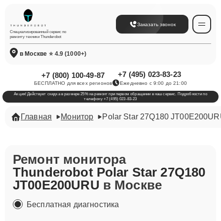
Заказать звонок
Специализированный сервис по
ремонту техники Thunderobot
в Москве
⭐ 4.9 (1000+)
+7 (495) 023-83-23
+7 (800) 100-49-87
БЕСПЛАТНО для всех регионов
Ежедневно с 9:00 до 21:00
Акция! Действует скидка в размере 25% на ремонт при первом обращении в наш сервис. Подробности по
телефону +7 (495) 023-83-23
Главная
Монитор
Polar Star 27Q180 JT00E200U
Ремонт монитора
Thunderobot Polar Star 27Q180
JT00E200URU
в Москве
Бесплатная диагностика