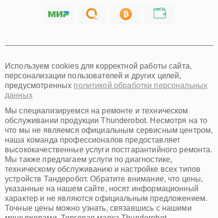
Саратов
Хабаровск
Томск
Тюмень
Иркутск
Самара
Используем cookies для корректной работы сайта,
Омск
персонализации пользователей и других целей,
Красноярск
предусмотренных
политикой обработки персональных
Пермь
данных
Ульяновск
Киров
Мы специализируемся на ремонте и техническом
Архангельск
обслуживании продукции Thunderobot. Несмотря на то
Астрахань
что мы не являемся официальным сервисным центром,
наша команда профессионалов предоставляет
Белгород
высококачественные услуги постгарантийного ремонта.
Благовещенск
Мы также предлагаем услуги по диагностике,
Брянск
техническому обслуживанию и настройке всех типов
Владивосток
устройств Тандеробот. Обратите внимание, что цены,
Владикавказ
указанные на нашем сайте, носят информационный
Владимир
характер и не являются официальным предложением.
Волжский
Точные цены можно узнать, связавшись с нашими
Вологда
менеджерами. Торговая марка Thunderobot,