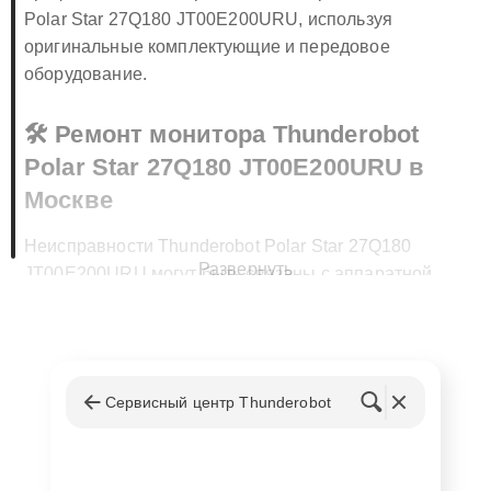
Polar Star 27Q180 JT00E200URU, используя
оригинальные комплектующие и передовое
оборудование.
🛠️ Ремонт монитора Thunderobot
Polar Star 27Q180 JT00E200URU в
Москве
Неисправности Thunderobot Polar Star 27Q180
Развернуть
JT00E200URU могут быть связаны с аппаратной
частью или программным обеспечением. Наши
специалисты выполняют ремонт монитора
Thunderobot Polar Star 27Q180 JT00E200URU в
Москве, устраняя такие проблемы, как:
Сервисный центр Thunderobot
Неисправность подсветки или матрицы;
Проблемы с разъемами или кабелями;
Сбои в работе блока питания;