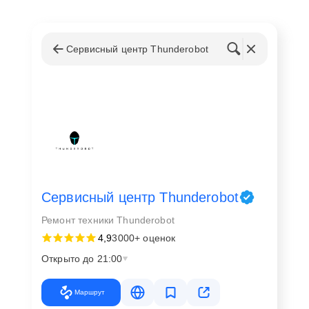
осуществляется по нескольким причинам:
Физическое повреждение аудиосистемы из-за
Сервисный центр Thunderobot
удара или падения;
Сбои в работе программного обеспечения, не
поддающиеся устранению;
Износ компонентов, приводящий к понижению
качества звука;
Желание пользователя улучшить
аудиохарактеристики своего устройства.
В процессе работы используются только
Сервисный центр Thunderobot
сертифицированные компоненты, что гарантирует
длительную службу и отличные рабочие
Ремонт техники Thunderobot
характеристики устройства после ремонта.
4,9
3000+ оценок
Открыто до 21:00
Преимущества обращения в ScRem
Маршрут
Выбирая нас для ремонта Thunderobot в Москве,