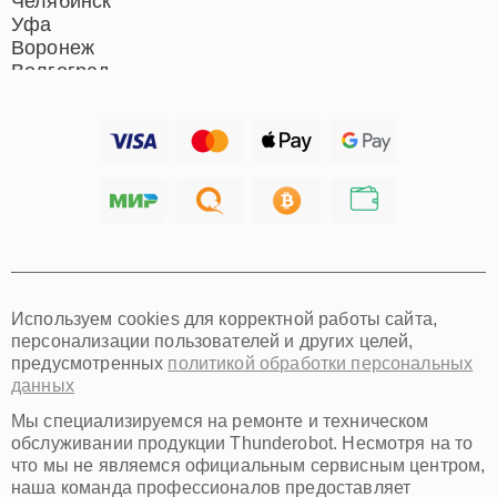
Челябинск
Уфа
Воронеж
Волгоград
Барнаул
Ижевск
Тольятти
Ярославль
Саратов
Хабаровск
Томск
Тюмень
Иркутск
Самара
Используем cookies для корректной работы сайта,
Омск
персонализации пользователей и других целей,
Красноярск
предусмотренных
политикой обработки персональных
Пермь
данных
Ульяновск
Киров
Мы специализируемся на ремонте и техническом
Архангельск
обслуживании продукции Thunderobot. Несмотря на то
Астрахань
что мы не являемся официальным сервисным центром,
наша команда профессионалов предоставляет
Белгород