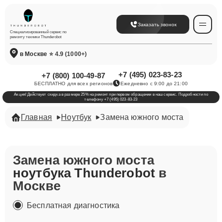
Заказать звонок
Специализированный сервис по
ремонту техники Thunderobot
в Москве
⭐ 4.9 (1000+)
+7 (495) 023-83-23
+7 (800) 100-49-87
БЕСПЛАТНО для всех регионов
Ежедневно с 9:00 до 21:00
Акция! Действует скидка в размере 25% на ремонт при первом обращении в наш сервис. Подробности по
телефону +7 (495) 023-83-23
Главная
Ноутбук
Замена южного моста
Замена южного моста
ноутбука Thunderobot
в
Москве
Бесплатная диагностика