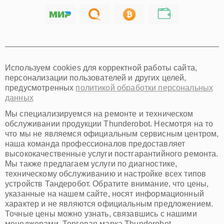
Саратов
Хабаровск
Томск
Тюмень
Иркутск
Самара
Используем cookies для корректной работы сайта,
Омск
персонализации пользователей и других целей,
Красноярск
предусмотренных
политикой обработки персональных
Пермь
данных
Ульяновск
Киров
Мы специализируемся на ремонте и техническом
Архангельск
обслуживании продукции Thunderobot. Несмотря на то
Астрахань
что мы не являемся официальным сервисным центром,
наша команда профессионалов предоставляет
Белгород
высококачественные услуги постгарантийного ремонта.
Благовещенск
Мы также предлагаем услуги по диагностике,
Брянск
техническому обслуживанию и настройке всех типов
Владивосток
устройств Тандеробот. Обратите внимание, что цены,
Владикавказ
указанные на нашем сайте, носят информационный
Владимир
характер и не являются официальным предложением.
Волжский
Точные цены можно узнать, связавшись с нашими
Вологда
менеджерами. Торговая марка Thunderobot,