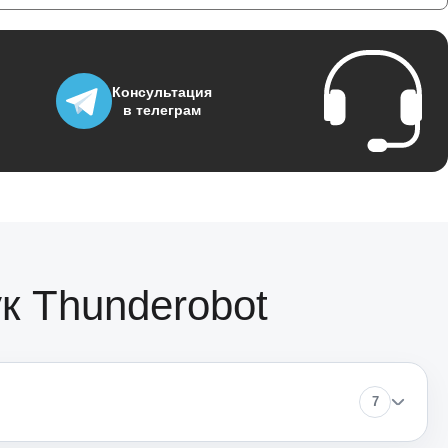
1950
Консультация
в телеграм
3700
1500
1170
к Thunderobot
1620
7