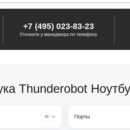
от 90
+7 (495) 023-83-23
Уточните у менеджера по телефону
от 120
от 60
от 80
ка Thunderobot Ноутбу
от 80
Порты
10