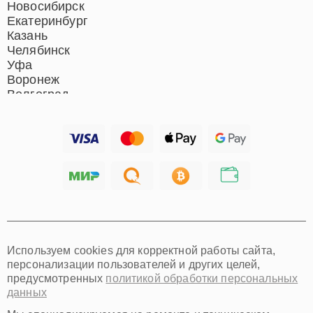
Новосибирск
Екатеринбург
Казань
Челябинск
Уфа
Воронеж
Волгоград
Барнаул
Ижевск
Тольятти
Ярославль
Саратов
Хабаровск
Томск
Тюмень
Иркутск
Самара
Используем cookies для корректной работы сайта,
Омск
персонализации пользователей и других целей,
Красноярск
предусмотренных
политикой обработки персональных
Пермь
данных
Ульяновск