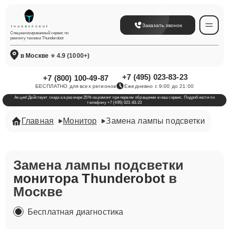
Заказать звонок
Специализированный сервис по
ремонту техники Thunderobot
в Москве
⭐ 4.9 (1000+)
+7 (495) 023-83-23
+7 (800) 100-49-87
БЕСПЛАТНО для всех регионов
Ежедневно с 9:00 до 21:00
Акция! Действует скидка в размере 25% на ремонт при первом обращении в наш сервис. Подробности по
телефону +7 (495) 023-83-23
Главная
Монитор
Замена лампы подсветки
Замена лампы подсветки
монитора Thunderobot
в
Москве
Бесплатная диагностика