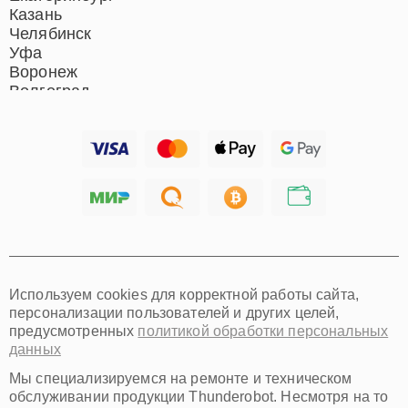
Казань
Челябинск
Уфа
Воронеж
Волгоград
Барнаул
Ижевск
Тольятти
Ярославль
Саратов
Хабаровск
Томск
Тюмень
Иркутск
Самара
Используем cookies для корректной работы сайта,
Омск
персонализации пользователей и других целей,
Красноярск
предусмотренных
политикой обработки персональных
Пермь
данных
Ульяновск
Киров
Мы специализируемся на ремонте и техническом
Архангельск
обслуживании продукции Thunderobot. Несмотря на то