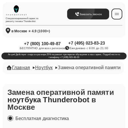
Заказать звонок
Специализированный сервис по
ремонту техники Thunderobot
в Москве
⭐ 4.9 (1000+)
+7 (495) 023-83-23
+7 (800) 100-49-87
БЕСПЛАТНО для всех регионов
Ежедневно с 9:00 до 21:00
Акция! Действует скидка в размере 25% на ремонт при первом обращении в наш сервис. Подробности по
телефону +7 (495) 023-83-23
Главная
Ноутбук
Замена оперативной памяти
Замена оперативной памяти
ноутбука Thunderobot
в
Москве
Бесплатная диагностика