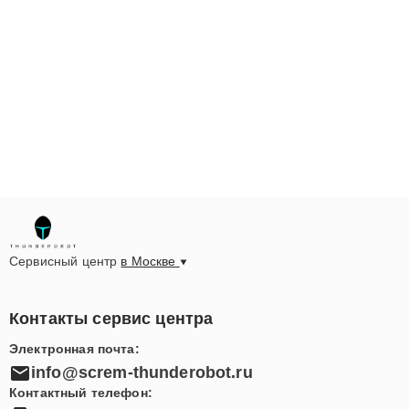
визита или задать вопросы, связанные с заменой
оперативной памяти на ноутбуке Тандеробот в
Москве, достаточно позвонить по номеру +7 (495) 023-
83-23 или посетить нас по адресу улица Шаболовка,
52. Специалисты сервисного центра готовы
предложить помощь и решить возникшие проблемы с
максимальной эффективностью.
Сервисный центр
в Москве
Контакты сервис центра
Электронная почта:
info@screm-thunderobot.ru
Контактный телефон: