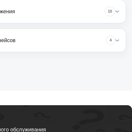
ажения
10
1900
фейсов
4
ного обслуживания