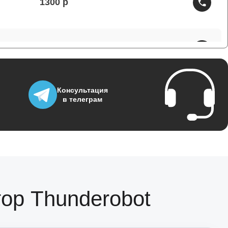
1300
1800
700
Консультация
в телеграм
1400
700
ор Thunderobot
1500