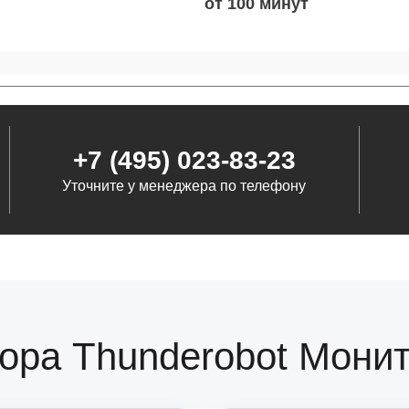
от 100
от 120
+7 (495) 023-83-23
от 40
Уточните у менеджера по телефону
от 110
от 110
ора Thunderobot Монит
от 100