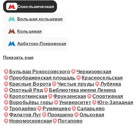
Сокольническая
Большая кольцевая
Кольцевая
Арбатско-Покровская
Показать еще
Бульвар Рокоссовского
Черкизовская
Преображенская площадь
Красносельская
Красные Ворота
Чистые пруды
Лубянка
Охотный Ряд
Библиотека имени Ленина
Кропоткинская
Фрунзенская
Спортивная
Воробьёвы горы
Университет
Юго-Западная
Тропарёво
Румянцево
Саларьево
Филатов Луг
Прокшино
Ольховая
Новомосковская
Потапово