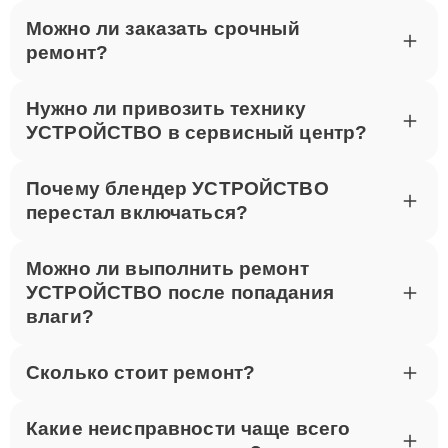
Для записи на ремонт звоните по телефону +7 (495)
Можно ли заказать срочный
023-83-23 или посетите наш сервисный центр по
ремонт?
адресу улица Шаболовка, 52. Мы оперативно
выполним ремонт Thunderobot в Москве.
Нужно ли привозить технику
УСТРОЙСТВО в сервисный центр?
Почему блендер УСТРОЙСТВО
перестал включаться?
Можно ли выполнить ремонт
УСТРОЙСТВО после попадания
влаги?
Сколько стоит ремонт?
Какие неисправности чаще всего