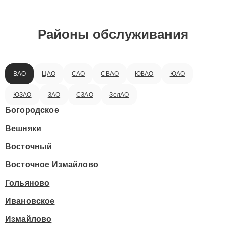
Районы обслуживания
ВАО
ЦАО
САО
СВАО
ЮВАО
ЮАО
ЮЗАО
ЗАО
СЗАО
ЗелАО
Богородское
Вешняки
Восточный
Восточное Измайлово
Гольяново
Ивановское
Измайлово