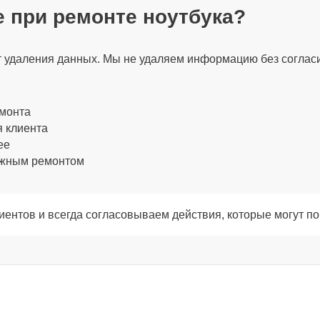
 при ремонте ноутбука?
100 мин
ет удаления данных. Мы не удаляем информацию без соглас
30 мин
емонта
я клиента
120 мин
ее
ожным ремонтом
120 мин
ентов и всегда согласовываем действия, которые могут по
120 мин
120 мин