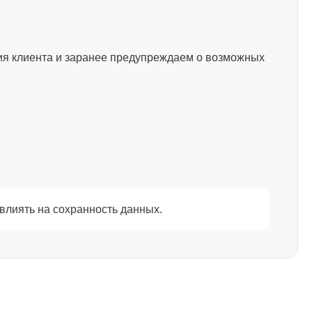
1500
ия клиента и заранее предупреждаем о возможных
1200
845
1290
влиять на сохранность данных.
1460
2750