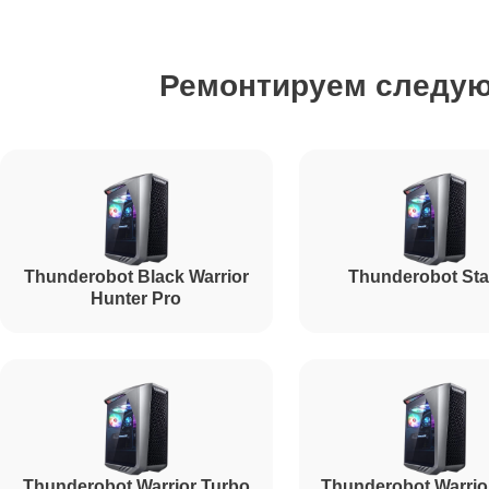
Ремонт HDD (замена жёсткого диска)
Ремонтируем следу
Ремонт блока питания
Ремонт звуковой платы
Thunderobot Black Warrior
Thunderobot Sta
Hunter Pro
Thunderobot Warrior Turbo
Thunderobot Warrio