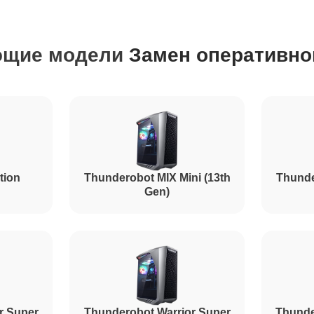
от 70 минут
ющие модели
Замен оперативно
от 100 минут
от 60 минут
tion
Thunderobot MIX Mini (13th
Thunde
Gen)
r Super
Thunderobot Warrior Super
Thunde