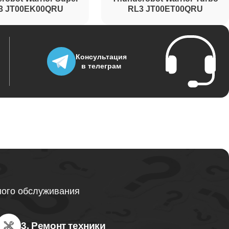
3 JT00EK00QRU
RL3 JT00ET00QRU
Консультация
в телеграм
ного обслуживания
3. Ремонт техники