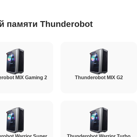
450
й памяти Thunderobot
350
700
robot MIX Gaming 2
Thunderobot MIX G2
robot Warrior Super
Thunderobot Warrior Turbo