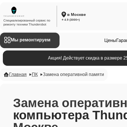
в Москве
⭐ 4.9 (3000+)
Специализированный сервис по
ремонту техники Thunderobot
Мы ремонтируем
Цены
Гара
Акция! Действует скидка в размере 
Главная
ПК
Замена оперативной памяти
Замена оператив
компьютера Thund