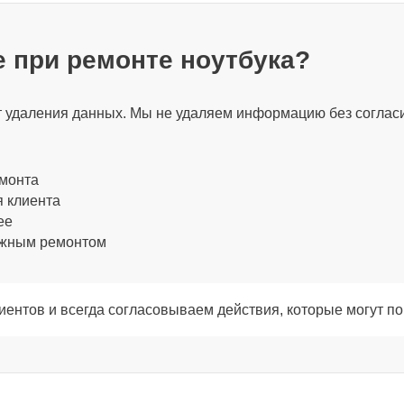
 при ремонте ноутбука?
120 мин
ет удаления данных. Мы не удаляем информацию без соглас
60 мин
емонта
я клиента
80 мин
ее
ожным ремонтом
60 мин
ентов и всегда согласовываем действия, которые могут по
30 мин