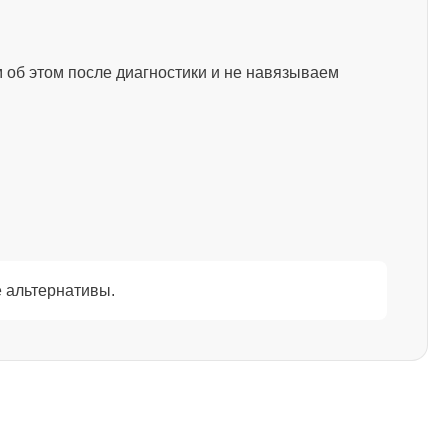
2750
 об этом после диагностики и не навязываем
1595
1130
1595
 альтернативы.
2600
995