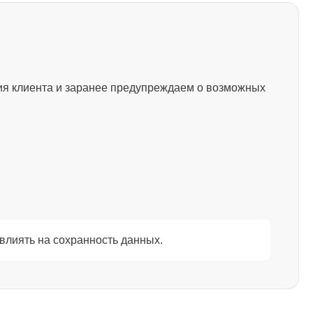
1500
ия клиента и заранее предупреждаем о возможных
1200
845
1290
влиять на сохранность данных.
1460