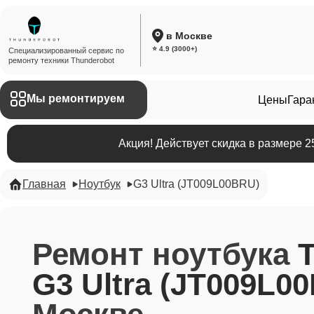
в Москве
⭐ 4.9 (3000+)
Специализированный сервис по
ремонту техники Thunderobot
Мы ремонтируем
Цены
Гара
Акция! Действует скидка в размере 
Главная
Ноутбук
G3 Ultra (JT009L00BRU)
Ремонт ноутбука
G3 Ultra (JT009L0