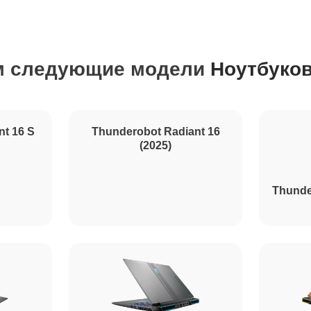
60 мин
м следующие модели
Ноутбуков
80 мин
30 мин
Thunderobot Radiant 16
(2025)
120 мин
nt 16 S
Thunde
100 мин
80 мин