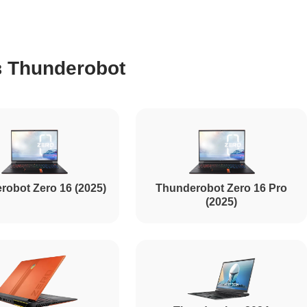
2750
 Thunderobot
1195
620
990
robot Zero 16 (2025)
Thunderobot Zero 16 Pro
(2025)
1045
1800