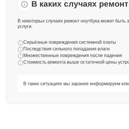
В каких случаях ремон
Ремонт южного моста Thunderobot
В некоторых случаях ремонт ноутбука может быть 
услуги.
Ремонт USB порта Thunderobot
Серьёзные повреждения системной платы
Последствия сильного попадания влаги
Множественные повреждения после падения
Ремонт тачпада Thunderobot
Стоимость ремонта выше остаточной цены устр
Ремонт звуковой карты Thunderobot
В таких ситуациях мы заранее информируем кли
Ремонт микрофона Thunderobot
Ремонт оперативной памяти