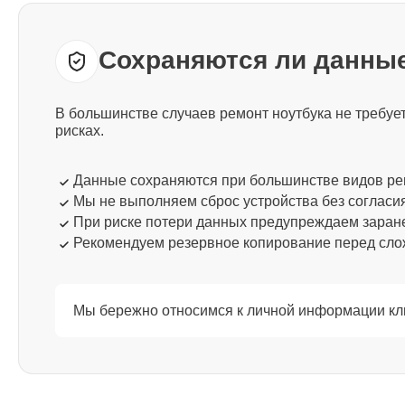
Thunderobot
Сохраняются ли данные
Ремонт процессора Thunderobot
В большинстве случаев ремонт ноутбука не требу
Ремонт системы охлаждения
рисках.
Thunderobot
Данные сохраняются при большинстве видов р
Мы не выполняем сброс устройства без согласи
Ремонт термопасты Thunderobot
При риске потери данных предупреждаем заран
Рекомендуем резервное копирование перед сл
Ремонт шлейфа матрицы
Thunderobot
Мы бережно относимся к личной информации кли
Ремонт экрана Thunderobot