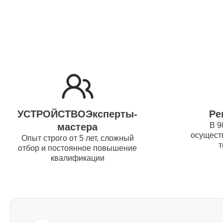
Ремонт жесткого диска Thunderobot
Установка драйверов Thunderobot
Ремонт вебкамеры Thunderobot
УСТРОЙСТВОЭксперты-
Ре
В 9
мастера
осуществ
Ремонт петель крышки Thunderobot
Опыт строго от 5 лет, сложный
т
отбор и постоянное повышение
квалификации
Настройка Wi-Fi Thunderobot
Ремонт шим-контроллера
Thunderobot