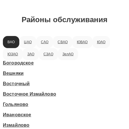
Районы обслуживания
ВАО
ЦАО
САО
СВАО
ЮВАО
ЮАО
ЮЗАО
ЗАО
СЗАО
ЗелАО
Богородское
Вешняки
Восточный
Восточное Измайлово
Гольяново
Ивановское
Измайлово