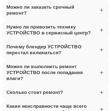
Для записи на ремонт звоните по телефону +7 (495)
Можно ли заказать срочный
023-83-23 или посетите наш сервисный центр по
ремонт?
адресу улица Шаболовка, 52. Мы оперативно
выполним ремонт Thunderobot в Москве.
Нужно ли привозить технику
УСТРОЙСТВО в сервисный центр?
Почему блендер УСТРОЙСТВО
перестал включаться?
Можно ли выполнить ремонт
УСТРОЙСТВО после попадания
влаги?
Сколько стоит ремонт?
Какие неисправности чаще всего