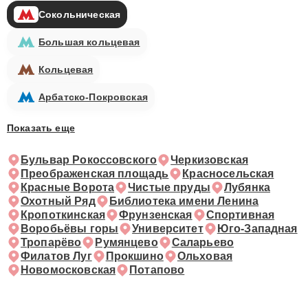
Сокольническая
Большая кольцевая
Кольцевая
Арбатско-Покровская
Показать еще
Бульвар Рокоссовского
Черкизовская
Преображенская площадь
Красносельская
Красные Ворота
Чистые пруды
Лубянка
Охотный Ряд
Библиотека имени Ленина
Кропоткинская
Фрунзенская
Спортивная
Воробьёвы горы
Университет
Юго-Западная
Тропарёво
Румянцево
Саларьево
Филатов Луг
Прокшино
Ольховая
Новомосковская
Потапово