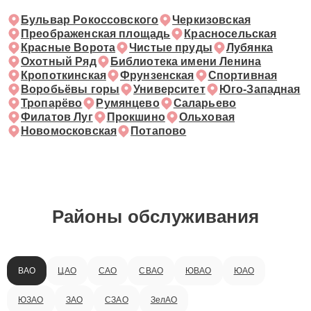
Бульвар Рокоссовского
Черкизовская
Преображенская площадь
Красносельская
Красные Ворота
Чистые пруды
Лубянка
Охотный Ряд
Библиотека имени Ленина
Кропоткинская
Фрунзенская
Спортивная
Воробьёвы горы
Университет
Юго-Западная
Тропарёво
Румянцево
Саларьево
Филатов Луг
Прокшино
Ольховая
Новомосковская
Потапово
Районы обслуживания
ВАО
ЦАО
САО
СВАО
ЮВАО
ЮАО
ЮЗАО
ЗАО
СЗАО
ЗелАО