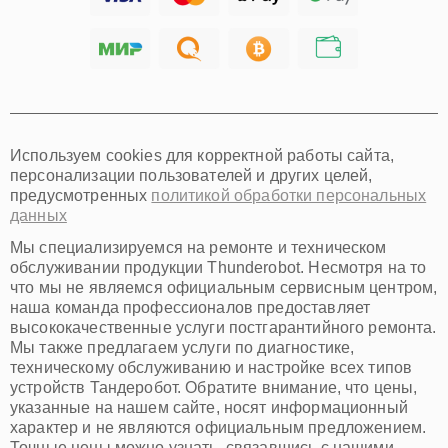
Ярославль
Саратов
Хабаровск
Томск
Тюмень
Иркутск
Самара
Используем cookies для корректной работы сайта,
Омск
персонализации пользователей и других целей,
Красноярск
предусмотренных
политикой обработки персональных
Пермь
данных
Ульяновск
Киров
Мы специализируемся на ремонте и техническом
Архангельск
обслуживании продукции Thunderobot. Несмотря на то
Астрахань
что мы не являемся официальным сервисным центром,
наша команда профессионалов предоставляет
Белгород
высококачественные услуги постгарантийного ремонта.
Благовещенск
Мы также предлагаем услуги по диагностике,
Брянск
техническому обслуживанию и настройке всех типов
Владивосток
устройств Тандеробот. Обратите внимание, что цены,
Владикавказ
указанные на нашем сайте, носят информационный
Владимир
характер и не являются официальным предложением.
Волжский
Точные цены можно узнать, связавшись с нашими