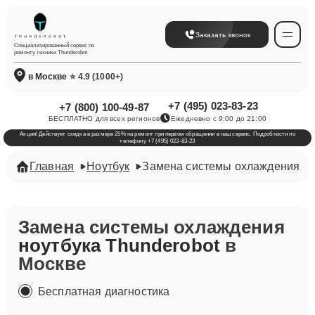
Заказать звонок
Специализированный сервис по
ремонту техники Thunderobot
в Москве
⭐ 4.9 (1000+)
+7 (495) 023-83-23
+7 (800) 100-49-87
БЕСПЛАТНО для всех регионов
Ежедневно с 9:00 до 21:00
Акция! Действует скидка в размере 25% на ремонт при первом обращении в наш сервис. Подробности по
телефону +7 (495) 023-83-23
Главная
Ноутбук
Замена системы охлаждения
Замена системы охлаждения
ноутбука Thunderobot
в
Москве
Бесплатная диагностика