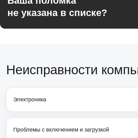
Ваша поломка
Thunderobot
не указана в списке?
Ремонт HDD (замена жёсткого диска)
компьютеров Thunderobot
Ремонт блока питания компьютеров
Thunderobot
Неисправности компь
Ремонт звуковой платы компьютеров
Thunderobot
Электроника
Проблемы с включением и загрузкой