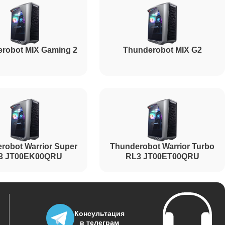
robot MIX Gaming 2
Thunderobot MIX G2
robot Warrior Super
Thunderobot Warrior Turbo
3 JT00EK00QRU
RL3 JT00ET00QRU
Консультация
в телеграм