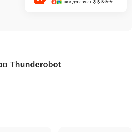
нам доверяют 🌟🌟🌟🌟🌟
в Thunderobot