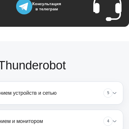
Консультация
в телеграм
450
350
Thunderobot
700
ием устройств и сетью
5
нием и монитором
4