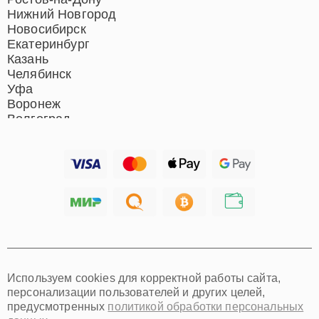
Ростов-на-Дону
Нижний Новгород
Новосибирск
Екатеринбург
Казань
Челябинск
Уфа
Воронеж
Волгоград
Барнаул
Ижевск
Тольятти
Ярославль
Саратов
Хабаровск
Томск
Тюмень
Иркутск
Самара
Используем cookies для корректной работы сайта,
Омск
персонализации пользователей и других целей,
Красноярск
предусмотренных
политикой обработки персональных
Пермь