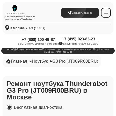
Заказать звонок
Специализированный сервис по
ремонту техники Thunderobot
в Москве
⭐ 4.9 (1000+)
+7 (495) 023-83-23
+7 (800) 100-49-87
БЕСПЛАТНО для всех регионов
Ежедневно с 9:00 до 21:00
Акция! Действует скидка в размере 25% на ремонт при первом обращении в наш сервис. Подробности по
телефону +7 (495) 023-83-23
Главная
Ноутбук
G3 Pro (JT009R00BRU)
Ремонт ноутбука
Thunderobot
G3 Pro (JT009R00BRU)
в
Москве
Бесплатная диагностика