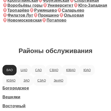
Кропоткинская
Фрунзенская
Спортивная
Воробьёвы горы
Университет
Юго-Западная
Тропарёво
Румянцево
Саларьево
Филатов Луг
Прокшино
Ольховая
Новомосковская
Потапово
Районы обслуживания
ВАО
ЦАО
САО
СВАО
ЮВАО
ЮАО
ЮЗАО
ЗАО
СЗАО
ЗелАО
Богородское
Вешняки
Восточный