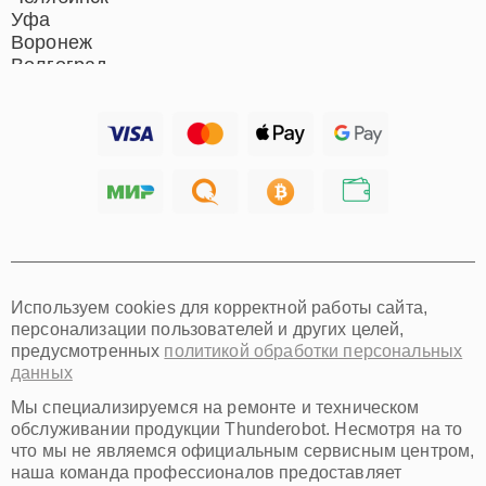
Уфа
Воронеж
Волгоград
Барнаул
Ижевск
Тольятти
Ярославль
Саратов
Хабаровск
Томск
Тюмень
Иркутск
Самара
Используем cookies для корректной работы сайта,
Омск
персонализации пользователей и других целей,
Красноярск
предусмотренных
политикой обработки персональных
Пермь
данных
Ульяновск
Киров
Мы специализируемся на ремонте и техническом
Архангельск
обслуживании продукции Thunderobot. Несмотря на то
Астрахань
что мы не являемся официальным сервисным центром,
наша команда профессионалов предоставляет
Белгород