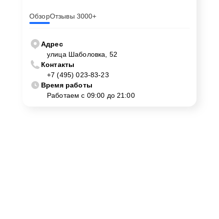
Thunderobot Warrior Turbo RL2 JT00ED00QRU в
Обзор
Отзывы 3000+
Москве, пожалуйста, обращайтесь по адресу улица
Шаболовка, 52 или звоните по номеру +7 (495) 023-83-
Адрес
23. Наша команда готова принять ваше оборудование
улица Шаболовка, 52
в любой удобный для вас день и время.
Контакты
+7 (495) 023-83-23
Время работы
Работаем с 09:00 до 21:00