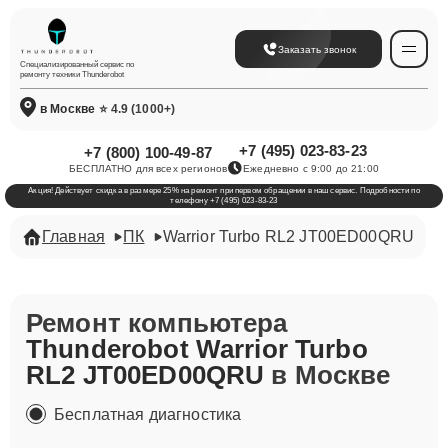
Заказать звонок
Специализированный сервис по
ремонту техники Thunderobot
в Москве
⭐ 4.9 (1000+)
+7 (495) 023-83-23
+7 (800) 100-49-87
БЕСПЛАТНО для всех регионов
Ежедневно с 9:00 до 21:00
Акция! Действует скидка в размере 25% на ремонт при первом обращении в наш сервис. Подробности по
телефону +7 (495) 023-83-23
Главная
ПК
Warrior Turbo RL2 JT00ED00QRU
Ремонт компьютера
Thunderobot Warrior Turbo
RL2 JT00ED00QRU
в Москве
Бесплатная диагностика