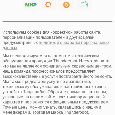
Саратов
Хабаровск
Томск
Тюмень
Иркутск
Самара
Используем cookies для корректной работы сайта,
Омск
персонализации пользователей и других целей,
Красноярск
предусмотренных
политикой обработки персональных
Пермь
данных
Ульяновск
Киров
Мы специализируемся на ремонте и техническом
Архангельск
обслуживании продукции Thunderobot. Несмотря на то
Астрахань
что мы не являемся официальным сервисным центром,
наша команда профессионалов предоставляет
Белгород
высококачественные услуги постгарантийного ремонта.
Благовещенск
Мы также предлагаем услуги по диагностике,
Брянск
техническому обслуживанию и настройке всех типов
Владивосток
устройств Тандеробот. Обратите внимание, что цены,
Владикавказ
указанные на нашем сайте, носят информационный
Владимир
характер и не являются официальным предложением.
Волжский
Точные цены можно узнать, связавшись с нашими
Вологда
менеджерами. Торговая марка Thunderobot,
Грозный