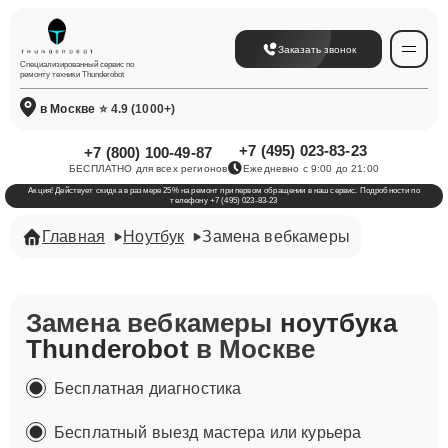
Заказать звонок
Специализированный сервис по
ремонту техники Thunderobot
в Москве
⭐ 4.9 (1000+)
+7 (495) 023-83-23
+7 (800) 100-49-87
БЕСПЛАТНО для всех регионов
Ежедневно с 9:00 до 21:00
Акция! Действует скидка в размере 25% на ремонт при первом обращении в наш сервис. Подробности по
телефону +7 (495) 023-83-23
Главная
Ноутбук
Замена вебкамеры
Замена вебкамеры
ноутбука
Thunderobot
в Москве
Бесплатная диагностика
Бесплатный выезд мастера или курьера