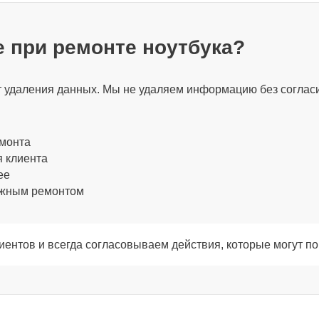
 при ремонте ноутбука?
80 мин
ет удаления данных. Мы не удаляем информацию без соглас
80 мин
емонта
я клиента
60 мин
ее
ожным ремонтом
120 мин
ентов и всегда согласовываем действия, которые могут по
120 мин