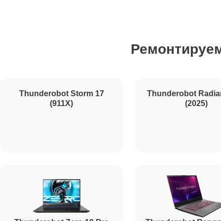
Ремонт северного моста Thunderobot
Ремонтируе
Ремонт SSD Thunderobot
Ремонт аккумулятора Thunderobot
Thunderobot Radia
(2025)
Ремонт клавиатуры Thunderobot
Thunderobot Storm 17
(911X)
Ремонт корпуса Thunderobot
Ремонт HDMI Thunderobot