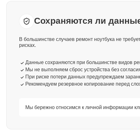
Thunderobot
Сохраняются ли данные
Ремонт процессора Thunderobot
В большинстве случаев ремонт ноутбука не требу
Ремонт системы охлаждения
рисках.
Thunderobot
Данные сохраняются при большинстве видов р
Мы не выполняем сброс устройства без согласи
Ремонт термопасты Thunderobot
При риске потери данных предупреждаем заран
Рекомендуем резервное копирование перед сл
Ремонт шлейфа матрицы
Thunderobot
Мы бережно относимся к личной информации кли
Ремонт экрана Thunderobot