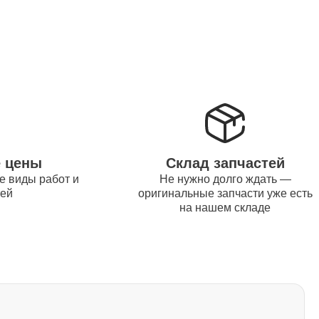
1500
1170
1620
е цены
Склад запчастей
е виды работ и
Не нужно долго ждать —
тей
оригинальные запчасти уже есть
1045
на нашем складе
1260
2700