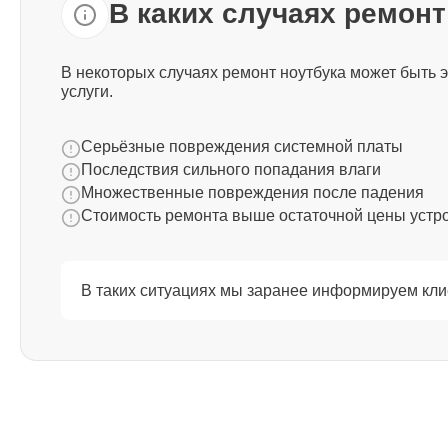
В каких случаях ремон
Ремонт южного моста Thunderobot
В некоторых случаях ремонт ноутбука может быть 
услуги.
Ремонт USB порта Thunderobot
Серьёзные повреждения системной платы
Последствия сильного попадания влаги
Множественные повреждения после падения
Ремонт тачпада Thunderobot
Стоимость ремонта выше остаточной цены устр
Ремонт звуковой карты Thunderobot
В таких ситуациях мы заранее информируем кли
Ремонт микрофона Thunderobot
Ремонт оперативной памяти