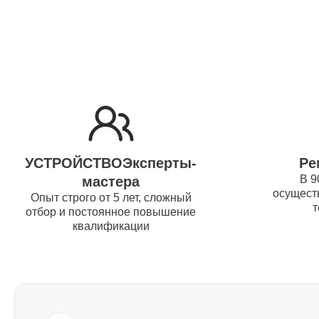
Ремонт жесткого диска Thunderobot
Установка драйверов Thunderobot
Ремонт вебкамеры Thunderobot
УСТРОЙСТВОЭксперты-
Ре
В 9
мастера
осуществ
Ремонт петель крышки Thunderobot
Опыт строго от 5 лет, сложный
т
отбор и постоянное повышение
квалификации
Настройка Wi-Fi Thunderobot
Ремонт шим-контроллера
Thunderobot