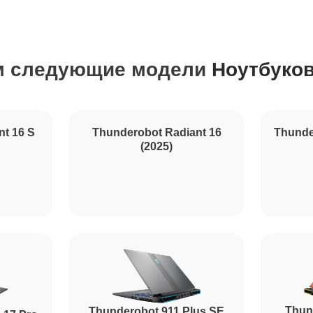
60 мин
м следующие модели
Ноутбуков
100 мин
100 мин
nt 16 S
Thunderobot Radiant 16
(2025)
80 мин
Thunde
60 мин
30 мин