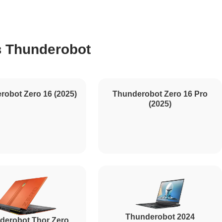
2750
 Thunderobot
1195
620
990
robot Zero 16 (2025)
Thunderobot Zero 16 Pro
(2025)
1045
1800