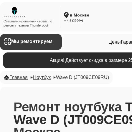
в Москве
⭐ 4.9 (3000+)
Специализированный сервис по
ремонту техники Thunderobot
Мы ремонтируем
Цены
Гара
Акция! Действует скидка в размере 
Главная
Ноутбук
Wave D (JT009CE09RU)
Ремонт ноутбука
Wave D (JT009CE0