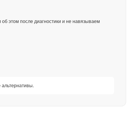
2750
 об этом после диагностики и не навязываем
1595
1130
1595
 альтернативы.
2600
995