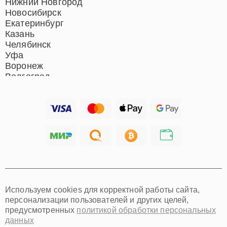
Нижний Новгород
Новосибирск
Екатеринбург
Казань
Челябинск
Уфа
Воронеж
Волгоград
Барнаул
Ижевск
Тольятти
Ярославль
Саратов
Хабаровск
Томск
Тюмень
Иркутск
Самара
Используем cookies для корректной работы сайта,
Омск
персонализации пользователей и других целей,
Красноярск
предусмотренных
политикой обработки персональных
Пермь
данных