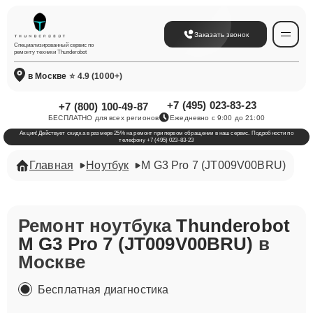
Заказать звонок
Специализированный сервис по
ремонту техники Thunderobot
в Москве
⭐ 4.9 (1000+)
+7 (495) 023-83-23
+7 (800) 100-49-87
БЕСПЛАТНО для всех регионов
Ежедневно с 9:00 до 21:00
Акция! Действует скидка в размере 25% на ремонт при первом обращении в наш сервис. Подробности по
телефону +7 (495) 023-83-23
Главная
Ноутбук
M G3 Pro 7 (JT009V00BRU)
Ремонт ноутбука
Thunderobot
M G3 Pro 7 (JT009V00BRU)
в
Москве
Бесплатная диагностика