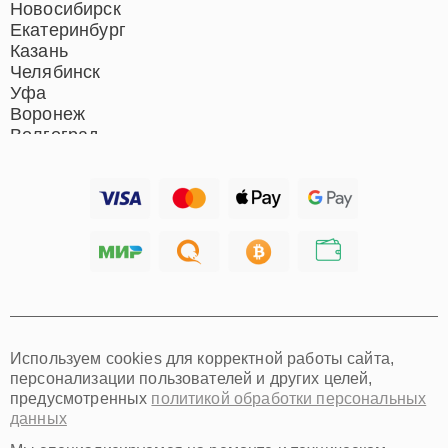
Нижний Новгород
Новосибирск
Екатеринбург
Казань
Челябинск
Уфа
Воронеж
Волгоград
Барнаул
Ижевск
Тольятти
Ярославль
Саратов
Хабаровск
Томск
Тюмень
Иркутск
Самара
Используем cookies для корректной работы сайта,
Омск
персонализации пользователей и других целей,
Красноярск
предусмотренных
политикой обработки персональных
Пермь
данных
Ульяновск