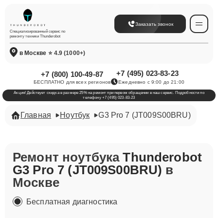
Заказать звонок
Специализированный сервис по
ремонту техники Thunderobot
в Москве
⭐ 4.9 (1000+)
+7 (495) 023-83-23
+7 (800) 100-49-87
БЕСПЛАТНО для всех регионов
Ежедневно с 9:00 до 21:00
Акция! Действует скидка в размере 25% на ремонт при первом обращении в наш сервис. Подробности по
телефону +7 (495) 023-83-23
Главная
Ноутбук
G3 Pro 7 (JT009S00BRU)
Ремонт ноутбука
Thunderobot
G3 Pro 7 (JT009S00BRU)
в
Москве
Бесплатная диагностика