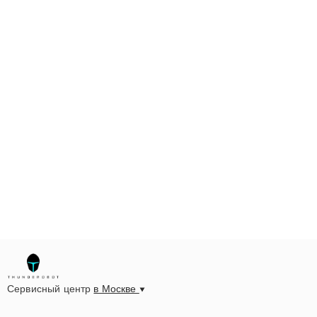
023-83-23 или посетите наш сервисный центр по
адресу улица Шаболовка, 52. Мы оперативно
выполним ремонт ноутбука Thunderobot 2024
Bumblebee Edition (i9-14900HX, RTX 4070, 64 ГБ RAM,
4 ТБ SSD) в Москве.
Сервисный центр
в Москве