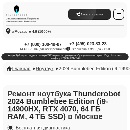
Заказать звонок
Специализированный сервис по
ремонту техники Thunderobot
в Москве
⭐ 4.9 (1000+)
+7 (495) 023-83-23
+7 (800) 100-49-87
БЕСПЛАТНО для всех регионов
Ежедневно с 9:00 до 21:00
Акция! Действует скидка в размере 25% на ремонт при первом обращении в наш сервис. Подробности по
телефону +7 (495) 023-83-23
Главная
Ноутбук
2024 Bumblebee Edition (i9-149
Ремонт ноутбука
Thunderobot
2024 Bumblebee Edition (i9-
14900HX, RTX 4070, 64 ГБ
RAM, 4 ТБ SSD)
в Москве
Бесплатная диагностика