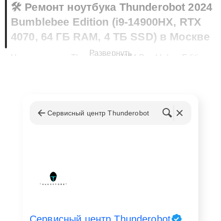
🛠️ Ремонт ноутбука Thunderobot 2024
Bumblebee Edition (i9-14900HX, RTX
4070, 64 ГБ RAM, 4 ТБ SSD) в Москве
Развернуть
Неисправности Thunderobot 2024 Bumblebee Edition
могут быть связаны с аппаратной частью или
программным обеспечением. Наши специалисты
выполняют ремонт ноутбука Thunderobot 2024
Bumblebee Edition (i9-14900HX, RTX 4070, 64 ГБ RAM,
Сервисный центр Thunderobot
4 ТБ SSD) в Москве, устраняя такие проблемы, как:
Перегрев или неисправность системы
охлаждения;
Проблемы с видеокартой RTX 4070 или
процессором i9-14900HX;
Неисправность дисплея или портов;
Сбои в работе операционной системы.