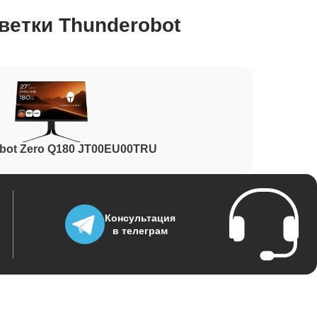
ветки Thunderobot
700
1500
bot Zero Q180 JT00EU00TRU
1900
Консультация
в телеграм