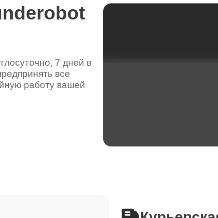
underobot
лосуточно, 7 дней в
предпринять все
ойную работу вашей
Курьерска