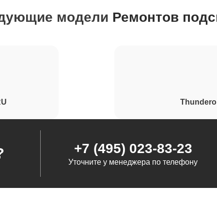
едующие модели
Ремонтов подс
от 100 минут
от 110 минут
от 100 минут
RU
Thundero
+7 (495) 023-83-23
?
Уточните у менеджера по телефону