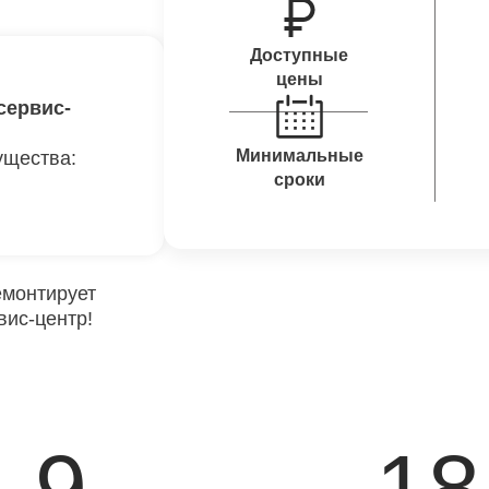
Доступные
цены
сервис-
Минимальные
ущества:
сроки
емонтирует
вис-центр!
9
18