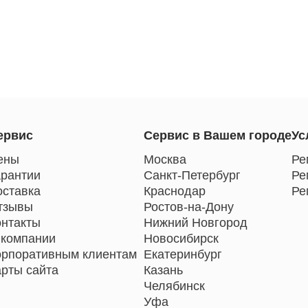
ервис
Сервис в Вашем городе
Ус
ены
Москва
Ре
арантии
Санкт-Петербург
Ре
оставка
Краснодар
Ре
тзывы
Ростов-на-Дону
онтакты
Нижний Новгород
 компании
Новосибирск
орпоративным клиентам
Екатеринбург
арты сайта
Казань
Челябинск
Уфа