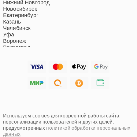
Нижний Новгород
Новосибирск
Екатеринбург
Казань
Челябинск
Уфа
Воронеж
Волгоград
Барнаул
Ижевск
Тольятти
Ярославль
Саратов
Хабаровск
Томск
Тюмень
Иркутск
Самара
Используем cookies для корректной работы сайта,
Омск
персонализации пользователей и других целей,
Красноярск
предусмотренных
политикой обработки персональных
Пермь
данных