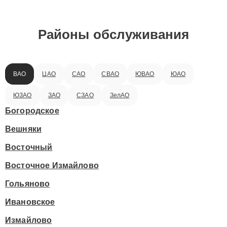
Районы обслуживания
ВАО
ЦАО
САО
СВАО
ЮВАО
ЮАО
ЮЗАО
ЗАО
СЗАО
ЗелАО
Богородское
Вешняки
Восточный
Восточное Измайлово
Гольяново
Ивановское
Измайлово