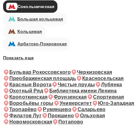
Сокольническая
Большая кольцевая
Кольцевая
Арбатско-Покровская
Показать еще
Бульвар Рокоссовского
Черкизовская
Преображенская площадь
Красносельская
Красные Ворота
Чистые пруды
Лубянка
Охотный Ряд
Библиотека имени Ленина
Кропоткинская
Фрунзенская
Спортивная
Воробьёвы горы
Университет
Юго-Западная
Тропарёво
Румянцево
Саларьево
Филатов Луг
Прокшино
Ольховая
Новомосковская
Потапово