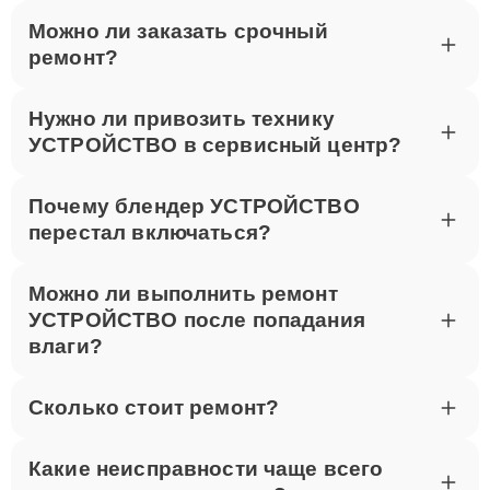
Для записи на ремонт звоните по телефону +7 (495)
Можно ли заказать срочный
023-83-23 или посетите наш сервисный центр по
ремонт?
адресу улица Шаболовка, 52. Мы оперативно
выполним ремонт Thunderobot в Москве.
Нужно ли привозить технику
УСТРОЙСТВО в сервисный центр?
Почему блендер УСТРОЙСТВО
перестал включаться?
Можно ли выполнить ремонт
УСТРОЙСТВО после попадания
влаги?
Сколько стоит ремонт?
Какие неисправности чаще всего