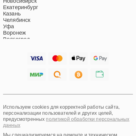
Новосибирск
Екатеринбург
Казань
Челябинск
Уфа
Воронеж
Волгоград
Барнаул
Ижевск
Тольятти
Ярославль
Саратов
Хабаровск
Томск
Тюмень
Иркутск
Самара
Используем cookies для корректной работы сайта,
Омск
персонализации пользователей и других целей,
Красноярск
предусмотренных
политикой обработки персональных
Пермь
данных
Ульяновск
Киров
Мы специализируемся на ремонте и техническом