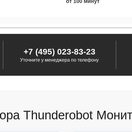
от 100
от 70
+7 (495) 023-83-23
от 110
Уточните у менеджера по телефону
от 60
от 110
ора Thunderobot Монит
от 70