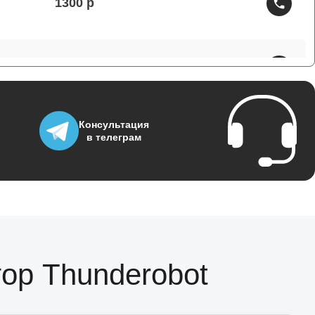
1300
1800
700
Консультация
в телеграм
1400
700
ор Thunderobot
1500