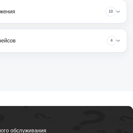
ажения
10
1900
фейсов
4
ного обслуживания