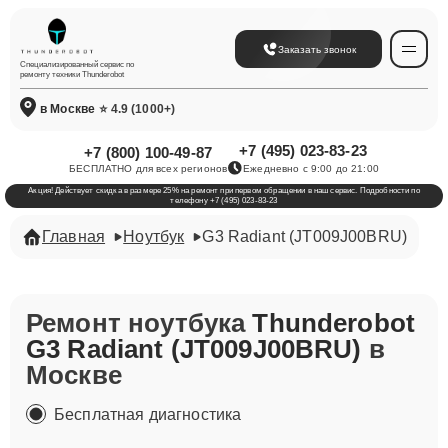
Заказать звонок
Специализированный сервис по
ремонту техники Thunderobot
в Москве
⭐ 4.9 (1000+)
+7 (495) 023-83-23
+7 (800) 100-49-87
БЕСПЛАТНО для всех регионов
Ежедневно с 9:00 до 21:00
Акция! Действует скидка в размере 25% на ремонт при первом обращении в наш сервис. Подробности по
телефону +7 (495) 023-83-23
Главная
Ноутбук
G3 Radiant (JT009J00BRU)
Ремонт ноутбука
Thunderobot
G3 Radiant (JT009J00BRU)
в
Москве
Бесплатная диагностика