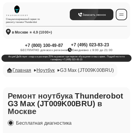
Заказать звонок
Специализированный сервис по
ремонту техники Thunderobot
в Москве
⭐ 4.9 (1000+)
+7 (495) 023-83-23
+7 (800) 100-49-87
БЕСПЛАТНО для всех регионов
Ежедневно с 9:00 до 21:00
Акция! Действует скидка в размере 25% на ремонт при первом обращении в наш сервис. Подробности по
телефону +7 (495) 023-83-23
Главная
Ноутбук
G3 Max (JT009K00BRU)
Ремонт ноутбука
Thunderobot
G3 Max (JT009K00BRU)
в
Москве
Бесплатная диагностика