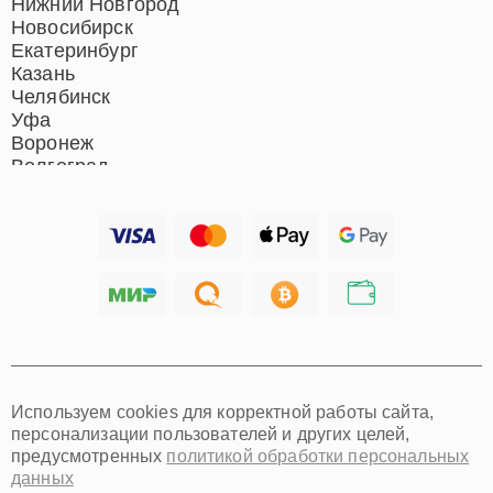
Ростов-на-Дону
Нижний Новгород
Новосибирск
Екатеринбург
Казань
Челябинск
Уфа
Воронеж
Волгоград
Барнаул
Ижевск
Тольятти
Ярославль
Саратов
Хабаровск
Томск
Тюмень
Иркутск
Самара
Используем cookies для корректной работы сайта,
Омск
персонализации пользователей и других целей,
Красноярск
предусмотренных
политикой обработки персональных
Пермь