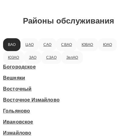
Районы обслуживания
ВАО
ЦАО
САО
СВАО
ЮВАО
ЮАО
ЮЗАО
ЗАО
СЗАО
ЗелАО
Богородское
Вешняки
Восточный
Восточное Измайлово
Гольяново
Ивановское
Измайлово