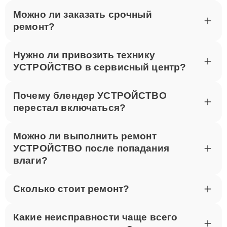
Для записи на ремонт звоните по телефону +7 (495)
Можно ли заказать срочный
023-83-23 или посетите наш сервисный центр по
ремонт?
адресу улица Шаболовка, 52. Мы оперативно
выполним ремонт Thunderobot в Москве.
Нужно ли привозить технику
УСТРОЙСТВО в сервисный центр?
Почему блендер УСТРОЙСТВО
перестал включаться?
Можно ли выполнить ремонт
УСТРОЙСТВО после попадания
влаги?
Сколько стоит ремонт?
Какие неисправности чаще всего