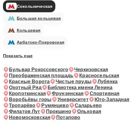
Сокольническая
Большая кольцевая
Кольцевая
Арбатско-Покровская
Показать еще
Бульвар Рокоссовского
Черкизовская
Преображенская площадь
Красносельская
Красные Ворота
Чистые пруды
Лубянка
Охотный Ряд
Библиотека имени Ленина
Кропоткинская
Фрунзенская
Спортивная
Воробьёвы горы
Университет
Юго-Западная
Тропарёво
Румянцево
Саларьево
Филатов Луг
Прокшино
Ольховая
Новомосковская
Потапово