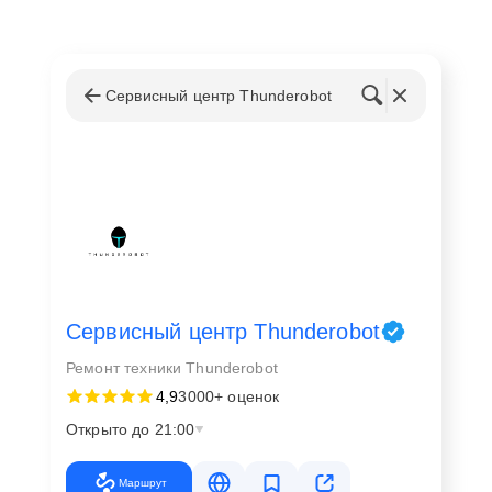
Замена звуковой карты на ноутбуке Тандеробот
осуществляется по нескольким причинам:
Физическое повреждение аудиосистемы из-за
Сервисный центр Thunderobot
удара или падения;
Сбои в работе программного обеспечения, не
поддающиеся устранению;
Износ компонентов, приводящий к понижению
качества звука;
Желание пользователя улучшить
аудиохарактеристики своего устройства.
В процессе работы используются только
Сервисный центр Thunderobot
сертифицированные компоненты, что гарантирует
длительную службу и отличные рабочие
Ремонт техники Thunderobot
характеристики устройства после ремонта.
4,9
3000+ оценок
Открыто до 21:00
Преимущества обращения в ScRem
Маршрут