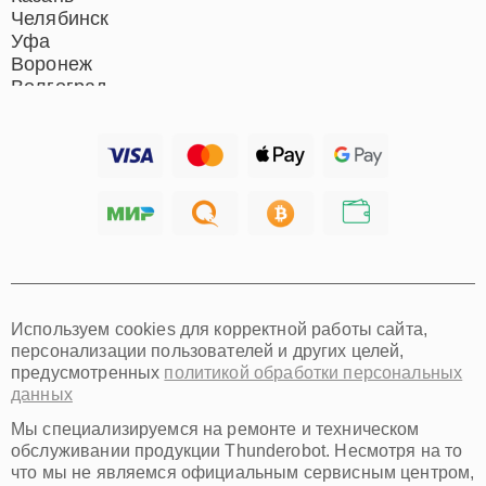
Челябинск
Уфа
Воронеж
Волгоград
Барнаул
Ижевск
Тольятти
Ярославль
Саратов
Хабаровск
Томск
Тюмень
Иркутск
Самара
Используем cookies для корректной работы сайта,
Омск
персонализации пользователей и других целей,
Красноярск
предусмотренных
политикой обработки персональных
Пермь
данных
Ульяновск
Киров
Мы специализируемся на ремонте и техническом
Архангельск
обслуживании продукции Thunderobot. Несмотря на то
Астрахань
что мы не являемся официальным сервисным центром,