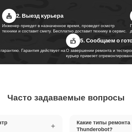
2. Выезд курьера
южного моста ноутбуков
90
obot
Инженер приедет в назначенное время, проведет осмотр
техники и составит смету. Бесплатно доставит технику в сервис.
5. Сообщаем о гот
контроллера питания ноутбуков
80
obot
арантию. Гарантия действует на
О завершении ремонта и тестиро
курьер привезет отремонтированн
шим-контроллера ноутбуков
100
obot
Часто задаваемые вопросы
ка Wi-Fi ноутбуков Thunderobot
120
петель крышки ноутбуков
60
нтр
Какие типы ремонта
obot
Thunderobot?