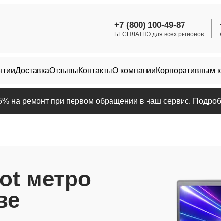
+7 (800) 100-49-87
БЕСПЛАТНО для всех регионов
нтии
Доставка
Отзывы
Контакты
О компании
Корпоративным 
25% на ремонт при первом обращении в наш сервис. Подробн
ot метро
ве