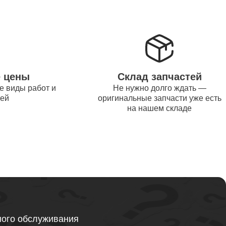
от 1200
от 1500
е цены
Склад запчастей
е виды работ и
Не нужно долго ждать —
от 995
тей
оригинальные запчасти уже есть
на нашем складе
от 2600
от 1595
ного обслуживания
от 1130