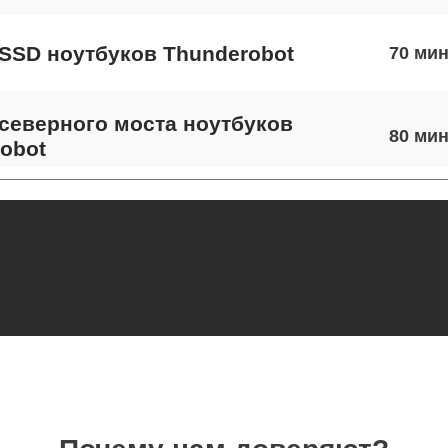
SSD ноутбуков Thunderobot
70
северного моста ноутбуков
80
obot
экрана ноутбуков Thunderobot
50
 шлейфа матрицы ноутбуков
90
obot
термопасты ноутбуков Thunderobot
50