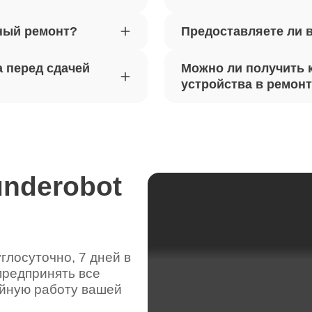
ный ремонт?
Предоставляете ли 
вебкамеры ноутбуков Thunderobot
80
 перед сдачей
Можно ли получить 
ка драйверов ноутбуков
устройства в ремон
70
obot
жесткого диска ноутбуков
120
obot
underobot
цепей питания ноутбуков
60
obot
лосуточно, 7 дней в
предпринять все
видеокарты ноутбуков Thunderobot
80
ойную работу вашей