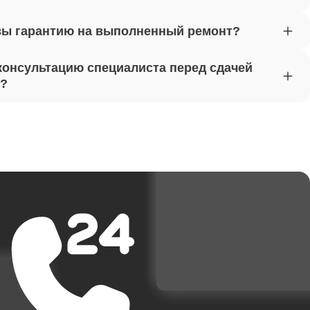
вы гарантию на выполненный ремонт?
от 1620
консультацию специалиста перед сдачей
т?
от 1170
от 1500
от 3700
от 1950