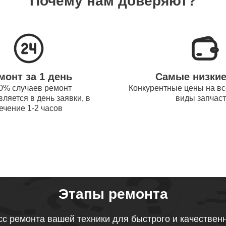
Почему нам доверяют?
системы охлаждения ноутбуков
50
obot
процессора ноутбуков Thunderobot
50
монт за 1 день
Самые низки
оперативной памяти ноутбуков
0% случаев ремонт
Конкурентные цены на вс
70
ляется в день заявки, в
виды запчас
obot
ечение 1-2 часов
микрофона ноутбуков Thunderobot
90
звуковой карты ноутбуков
80
obot
Этапы ремонта
тачпада ноутбуков Thunderobot
с ремонта вашей техники для быстрого и качествен
100