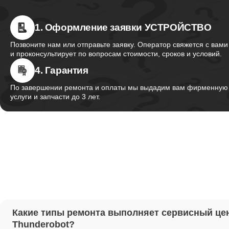
1. Оформление заявки УСТРОЙСТВО
Ремонт 
Thunder
Позвоните нам или отправьте заявку. Оператор свяжется с вами
и проконсультирует по вопросам стоимости, сроков и условий.
4. Гарантия
Ремонт 
Thunder
По завершении ремонта и оплаты мы выдадим вам фирменную г
услуги и запчасти до 3 лет.
Ремонт 
Thunder
Настрой
Ремонт 
Какие типы ремонта выполняет сервисный це
Thunder
Thunderobot?