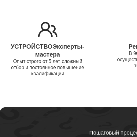
Ремонт 
Thunder
Ремонт 
УСТРОЙСТВОЭксперты-
Ре
Ремонт 
В 9
мастера
осуществ
Thunder
Опыт строго от 5 лет, сложный
т
отбор и постоянное повышение
квалификации
Ремонт 
Ремонт 
Thunder
Ремонт 
Пошаговый процес