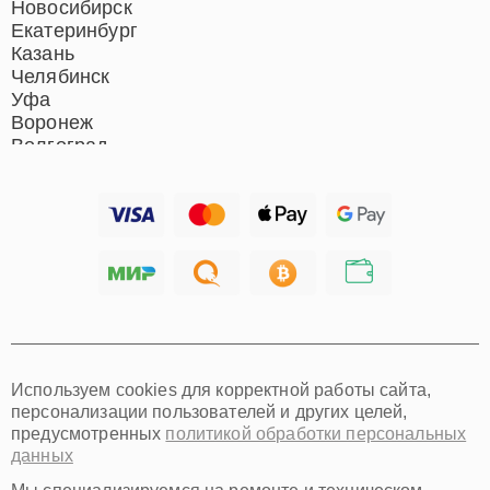
Новосибирск
Екатеринбург
Казань
Челябинск
Уфа
Воронеж
Волгоград
Барнаул
Ижевск
Тольятти
Ярославль
Саратов
Хабаровск
Томск
Тюмень
Иркутск
Самара
Используем cookies для корректной работы сайта,
Омск
персонализации пользователей и других целей,
Красноярск
предусмотренных
политикой обработки персональных
Пермь
данных
Ульяновск