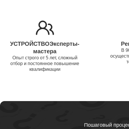
Ремонт 
Thunder
Ремонт 
УСТРОЙСТВОЭксперты-
Ре
Ремонт 
В 9
мастера
осуществ
Thunder
Опыт строго от 5 лет, сложный
т
отбор и постоянное повышение
квалификации
Ремонт 
Ремонт 
Thunder
Ремонт 
Пошаговый процес