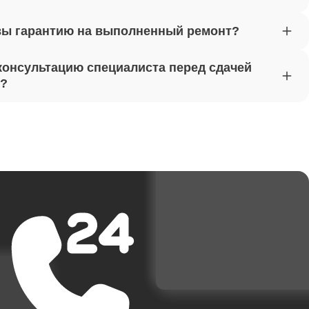
вы гарантию на выполненный ремонт?
от 1620
консультацию специалиста перед сдачей
т?
от 1170
от 1500
от 3700
от 1950