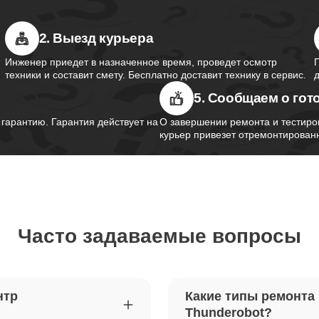
2. Выезд курьера
южного моста ноутбуков
80
obot
Инженер приедет в назначенное время, проведет осмотр
техники и составит смету. Бесплатно доставит технику в сервис.
5. Сообщаем о гот
контроллера питания ноутбуков
50
obot
арантию. Гарантия действует на
О завершении ремонта и тестиро
курьер привезет отремонтированн
шим-контроллера ноутбуков
110
obot
Часто задаваемые вопросы
ка Wi-Fi ноутбуков Thunderobot
80
петель крышки ноутбуков
60
нтр
Какие типы ремонта
obot
Thunderobot?