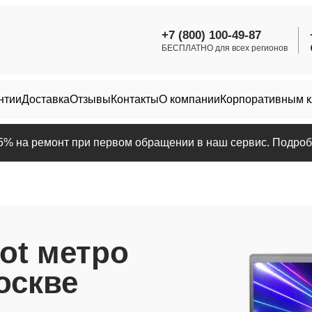
+7 (800) 100-49-87
БЕСПЛАТНО для всех регионов
нтии
Доставка
Отзывы
Контакты
О компании
Корпоративным 
25% на ремонт при первом обращении в наш сервис. Подробн
ot метро
оскве