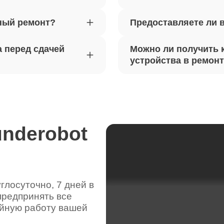
ный ремонт?
Предоставляете ли 
вебкамеры ноутбуков Thunderobot
80
 перед сдачей
Можно ли получить 
ка драйверов ноутбуков
устройства в ремон
110
obot
жесткого диска ноутбуков
60
obot
underobot
цепей питания ноутбуков
110
obot
лосуточно, 7 дней в
предпринять все
видеокарты ноутбуков Thunderobot
60
ойную работу вашей