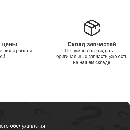
от 1200
от 1500
е цены
Склад запчастей
е виды работ и
Не нужно долго ждать —
от 995
тей
оригинальные запчасти уже есть
на нашем складе
от 2600
от 1595
ного обслуживания
от 1130