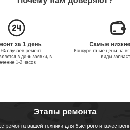
Почему нам доверяют?
системы охлаждения ноутбуков
90
obot
процессора ноутбуков Thunderobot
70
монт за 1 день
Самые низки
оперативной памяти ноутбуков
0% случаев ремонт
Конкурентные цены на вс
50
ляется в день заявки, в
виды запчас
obot
ечение 1-2 часов
микрофона ноутбуков Thunderobot
120
звуковой карты ноутбуков
80
obot
Этапы ремонта
тачпада ноутбуков Thunderobot
с ремонта вашей техники для быстрого и качествен
100