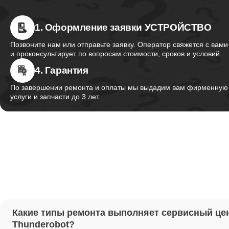
1. Оформление заявки УСТРОЙСТВО
Ремонт 
Thunder
Позвоните нам или отправьте заявку. Оператор свяжется с вами
и проконсультирует по вопросам стоимости, сроков и условий.
4. Гарантия
Ремонт 
Thunder
По завершении ремонта и оплаты мы выдадим вам фирменную г
услуги и запчасти до 3 лет.
Ремонт 
Thunder
Настрой
Ремонт 
Какие типы ремонта выполняет сервисный це
Thunder
Thunderobot?