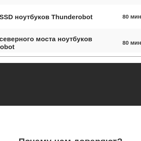
SSD ноутбуков Thunderobot
80
северного моста ноутбуков
80
obot
экрана ноутбуков Thunderobot
60
 шлейфа матрицы ноутбуков
100
obot
термопасты ноутбуков Thunderobot
80