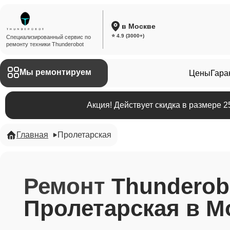
в Москве
⭐ 4.9 (3000+)
Специализированный сервис по
ремонту техники Thunderobot
Мы ремонтируем
Цены
Гара
Акция! Действует скидка в размере 
Главная
Пролетарская
Ремонт
Thunderob
Пролетарская в М